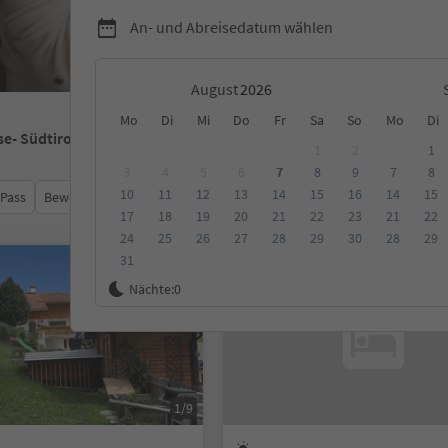
An- und Abreisedatum wählen
August
Mo
Di
Mi
Do
Fr
Sa
So
Mo
Di
se
- Südtirol
1
2
1
3
4
5
6
7
8
9
7
8
10
11
12
13
14
15
16
14
15
 Pass
Bewertungen
Kategorie
Verpflegungsart
Nachhalti
17
18
19
20
21
22
23
21
22
24
25
26
27
28
29
30
28
29
31
Auf Anfrage
Nächte:
0
1/9