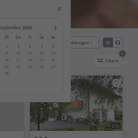
September
Mi
Do
Fr
Sa
So
Empfehlungen
Sortieren:
2
3
4
5
6
9
10
11
12
13
1
16
17
18
19
20
Filtern
ge Unterkunft
1 aktiver Filter
23
24
25
26
27
30
Auf Anfrage
1/11