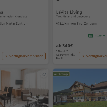
na
LeVita Living
mitenregion Kronplatz
Tirol, Meran und Umgebung
 San Martin Zentrum
2.1 km
von Tirol Zentrum
Südtirol
ab 340€
1 Nacht / 1
Apartment Inkl.
Verfügbarkeit prüfen
Verfügbarkei
MwSt.
Auf Anfrage