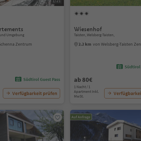
1/21
rtements
Wiesenhof
 und Umgebung
Taisten, Welsberg-Taisten,
Schenna Zentrum
2.2 km
von Welsberg-Taisten Ze
Südtirol
ab 80€
Südtirol Guest Pass
1 Nacht / 1
Apartment Inkl.
Verfügbarkeit prüfen
Verfügbarkei
MwSt.
Auf Anfrage