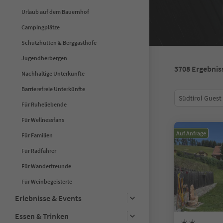
Urlaub auf dem Bauernhof
Campingplätze
Schutzhütten & Berggasthöfe
Jugendherbergen
3708
Ergebnis
Nachhaltige Unterkünfte
Barrierefreie Unterkünfte
Südtirol Guest
Für Ruheliebende
Für Wellnessfans
Auf Anfrage
Für Familien
Für Radfahrer
Für Wanderfreunde
Für Weinbegeisterte
Erlebnisse & Events
Essen & Trinken