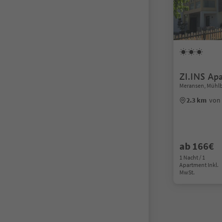
ZI.INS Ap
Meransen, Mühl
2.3 km
von
ab 166€
1 Nacht / 1
Apartment Inkl.
MwSt.