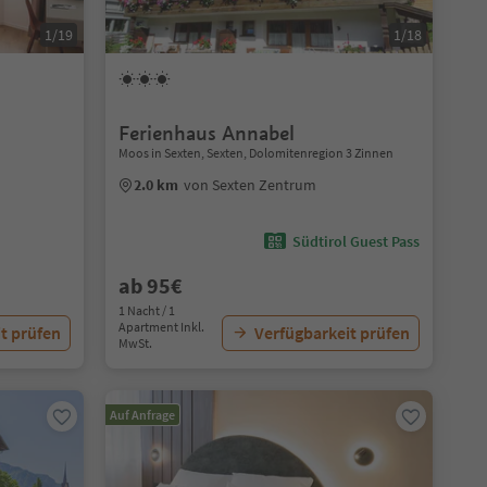
1/19
1/18
Ferienhaus Annabel
Moos in Sexten, Sexten, Dolomitenregion 3 Zinnen
2.0 km
von Sexten Zentrum
Südtirol Guest Pass
ab 95€
1 Nacht / 1
Apartment Inkl.
t prüfen
Verfügbarkeit prüfen
MwSt.
Auf Anfrage