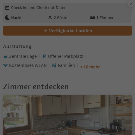
Buchungsdetails bearbeiten
Check-in- und Check-out-Daten
Nacht
2
Gäste
1
Zimmer
Verfügbarkeit prüfen
Ausstattung
Zentrale Lage
Offener Parkplatz
Kostenloses WLAN
Familien
+ 10 mehr
Zimmer entdecken