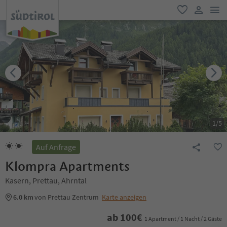
men
favorit
user lin
1
/
5
Auf Anfrage
Klompra Apartments
Kasern, Prettau, Ahrntal
6.0 km
von Prettau Zentrum
Karte anzeigen
ab
100
€
1 Apartment / 1 Nacht / 2 Gäste