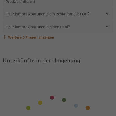
Prettau entfernt?
Hat Klompra Apartments ein Restaurant vor Ort?
Hat Klompra Apartments einen Pool?
Weitere
3
Fragen anzeigen
Sind Haustiere in der Unterkunft Klompra Apartments
Erhalten die Gäste von Klompra Apartments einen
Welche Services bietet Klompra Apartments?
erlaubt?
Südtirol Guestpass?
Unterkünfte in der Umgebung