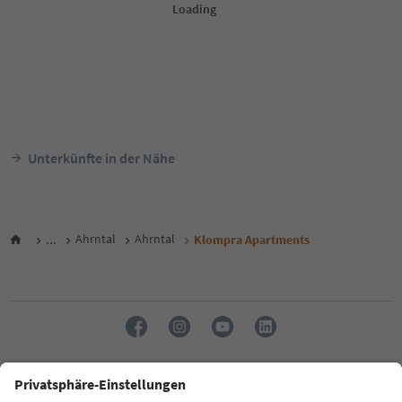
Unterkünfte in der Nähe
...
Ahrntal
Ahrntal
Klompra Apartments
Sprache: Deutsch