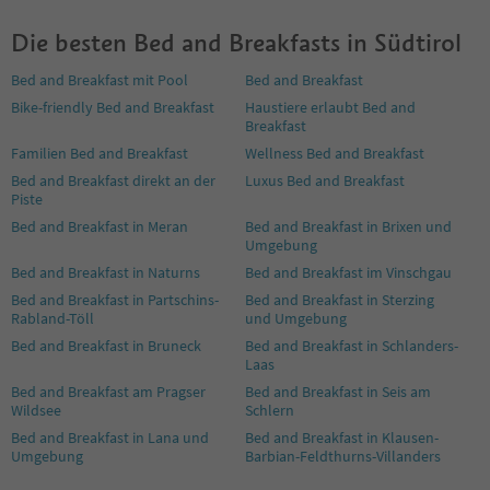
7
8
Die besten Bed and Breakfasts in Südtirol
9
10
Bed and Breakfast mit Pool
Bed and Breakfast
11
Bike-friendly Bed and Breakfast
Haustiere erlaubt Bed and
12
Breakfast
13
14
Familien Bed and Breakfast
Wellness Bed and Breakfast
15
Bed and Breakfast direkt an der
Luxus Bed and Breakfast
16
Piste
17
Bed and Breakfast in Meran
Bed and Breakfast in Brixen und
18
Umgebung
19
Bed and Breakfast in Naturns
Bed and Breakfast im Vinschgau
20
Bed and Breakfast in Partschins-
Bed and Breakfast in Sterzing
21
Rabland-Töll
und Umgebung
22
Bed and Breakfast in Bruneck
Bed and Breakfast in Schlanders-
23
Laas
24
Bed and Breakfast am Pragser
Bed and Breakfast in Seis am
25
Wildsee
Schlern
26
27
Bed and Breakfast in Lana und
Bed and Breakfast in Klausen-
Umgebung
Barbian-Feldthurns-Villanders
28
29