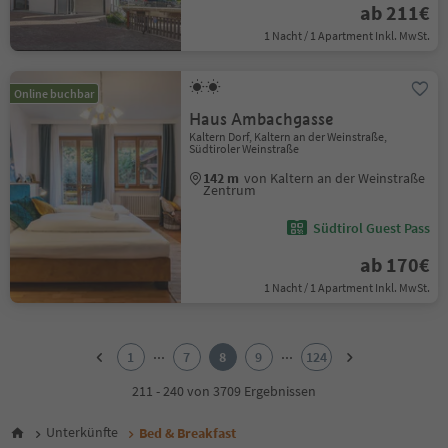
ab 211€
1 Nacht / 1 Apartment Inkl. MwSt.
Online buchbar
Haus Ambachgasse
Kaltern Dorf, Kaltern an der Weinstraße,
Südtiroler Weinstraße
142 m
von Kaltern an der Weinstraße
Zentrum
Südtirol Guest Pass
ab 170€
1 Nacht / 1 Apartment Inkl. MwSt.
1
2
...
...
1
7
8
9
124
3
4
211 - 240 von 3709 Ergebnissen
5
6
Unterkünfte
Bed & Breakfast