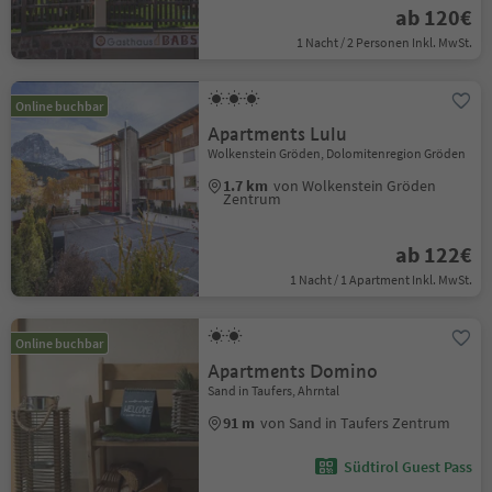
ab 120€
1 Nacht / 2 Personen Inkl. MwSt.
Online buchbar
Apartments Lulu
Wolkenstein Gröden, Dolomitenregion Gröden
1.7 km
von Wolkenstein Gröden
Zentrum
ab 122€
1 Nacht / 1 Apartment Inkl. MwSt.
Online buchbar
Apartments Domino
Sand in Taufers, Ahrntal
91 m
von Sand in Taufers Zentrum
Südtirol Guest Pass