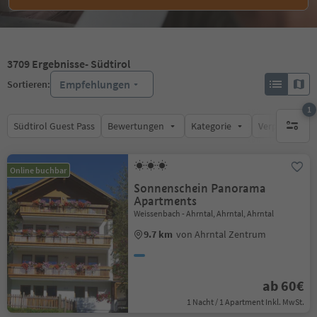
3709
Ergebnisse
- Südtirol
Empfehlungen
Sortieren:
1
Südtirol Guest Pass
Bewertungen
Kategorie
Verpflegungsa
1 aktive
Online buchbar
Sonnenschein Panorama
Apartments
Weissenbach - Ahrntal, Ahrntal, Ahrntal
9.7 km
von Ahrntal Zentrum
ab 60€
1 Nacht / 1 Apartment Inkl. MwSt.