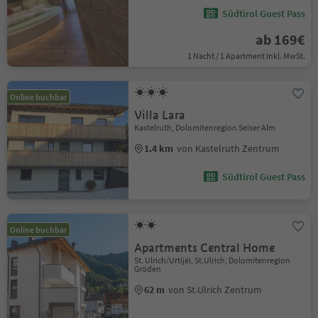
Südtirol Guest Pass
ab 169€
1 Nacht / 1 Apartment Inkl. MwSt.
Online buchbar
Villa Lara
Kastelruth, Dolomitenregion Seiser Alm
1.4 km
von Kastelruth Zentrum
Südtirol Guest Pass
Online buchbar
Apartments Central Home
St. Ulrich/Urtijëi, St.Ulrich, Dolomitenregion
Gröden
62 m
von St.Ulrich Zentrum