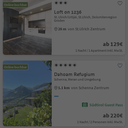
Online buchbar
Loft on 1236
St. Ulrich/Urtijëi, St.Ulrich, Dolomitenregion
Gröden
28 m
von St.Ulrich Zentrum
ab 129€
1 Nacht / 1 Apartment Inkl. MwSt.
Online buchbar
Dahoam Refugium
Schenna, Meran und Umgebung
1.1 km
von Schenna Zentrum
Südtirol Guest Pass
ab 220€
1 Nacht / 2 Personen Inkl. MwSt.