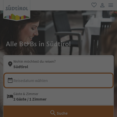
men
favorit
user lin
Alle B&Bs in Südtirol
Wohin möchtest du reisen?
Südtirol
Reisedatum wählen
Gäste & Zimmer
2 Gäste / 1 Zimmer
Suche