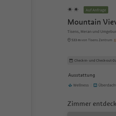
Auf Anfrage
Mountain Vie
Tisens, Meran und Umgebu
533 m
von Tisens Zentrum
K
Buchungsdetails bearbeiten
Check-in- und Check-out-D
Ausstattung
Wellness
Überdacht
Zimmer entdec