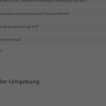
 wird in der Unterkunft Mountain View Suites serviert?
iew Suites vom Zentrum von Tisens entfernt?
 ein Restaurant vor Ort?
s einen Pool?
en
nterkunft Mountain View Suites erlaubt?
Mountain View Suites?
Erhalten die Gäste von Mountain View Suites einen Südtirol Guestpass?
 der Umgebung