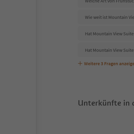
Welche Art von Frühstück
Wie weit ist Mountain V
Hat Mountain View Suites
Hat Mountain View Suite
Weitere
3
Fragen anzeig
Sind Haustiere in der U
Welche Services bietet 
Unterkünfte in