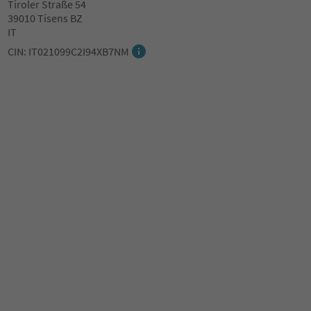
Tiroler Straße 54
39010 Tisens BZ
IT
CIN: IT021099C2I94XB7NM