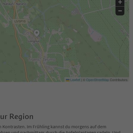
+
−
Leaflet
|
©
OpenStreetMap
Contributors
zur Region
n Kontrasten. Im Frühling kannst du morgens auf dem
fahren und nachmittags durch die Apfelplantagen radeln. Und