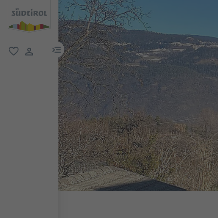
menu link
favorit
user link