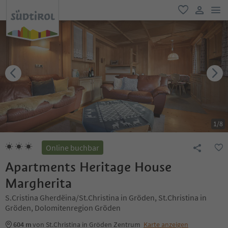
men
favorit
user lin
1
/
8
Online buchbar
Apartments Heritage House
Margherita
S.Cristina Gherdëina/St.Christina in Gröden, St.Christina in
Gröden, Dolomitenregion Gröden
604 m
von St.Christina in Gröden Zentrum
Karte anzeigen