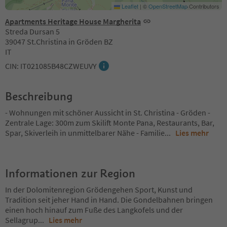
Leaflet
|
©
OpenStreetMap
Contributors
Apartments Heritage House Margherita
Streda Dursan 5
39047 St.Christina in Gröden BZ
IT
CIN: IT021085B48CZWEUVY
Beschreibung
- Wohnungen mit schöner Aussicht in St. Christina - Gröden -
Zentrale Lage: 300m zum Skilift Monte Pana, Restaurants, Bar,
Spar, Skiverleih in unmittelbarer Nähe - Familie
...
Lies mehr
Informationen zur Region
In der Dolomitenregion Grödengehen Sport, Kunst und
Tradition seit jeher Hand in Hand. Die Gondelbahnen bringen
einen hoch hinauf zum Fuße des Langkofels und der
Sellagrup
...
Lies mehr