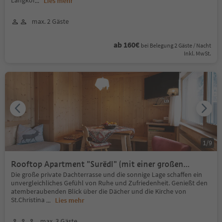
Langkof
...
Lies mehr
max. 2 Gäste
ab 160€
bei Belegung 2 Gäste / Nacht
Inkl. MwSt.
1
/
9
Rooftop Apartment "Surëdl" (mit einer großen
privaten Dachterrasse)
Die große private Dachterrasse und die sonnige Lage schaffen ein
unvergleichliches Gefühl von Ruhe und Zufriedenheit. Genießt den
atemberaubenden Blick über die Dächer und die Kirche von
St.Christina
...
Lies mehr
max. 3 Gäste