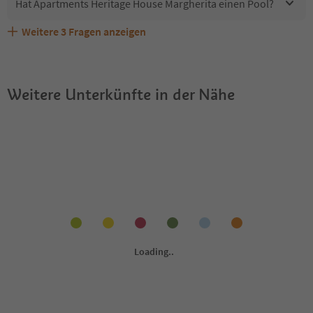
Hat Apartments Heritage House Margherita einen Pool?
Weitere
3
Fragen anzeigen
Sind Haustiere in der Unterkunft Apartments Heritage
Welche Services bietet Apartments Heritage House
Erhalten die Gäste von Apartments Heritage House
House Margherita erlaubt?
Margherita?
Margherita einen Südtirol Guestpass?
Weitere Unterkünfte in der Nähe