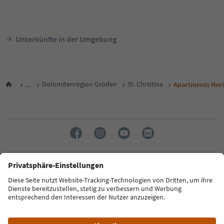
Unterkünfte in der Umgebung
...
Dolomitenregion Gröden
St. Christina
Apartments Heri
Sprache: Deutsch
FAQ
Kontakt
Presse
MICE
Datenschutzerklärung
AGB
Impressum
Cookie Policy
Film commission
Über uns
Zugänglichkeitserklärung
Südtirol B2B