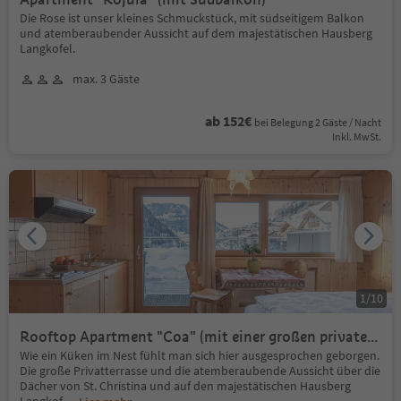
Die Rose ist unser kleines Schmuckstück, mit südseitigem Balkon
und atemberaubender Aussicht auf dem majestätischen Hausberg
Langkofel.
max. 3 Gäste
ab 152€
bei Belegung 2 Gäste / Nacht
Inkl. MwSt.
1
/
10
Rooftop Apartment "Coa" (mit einer großen privaten
Dachterrasse)
Wie ein Küken im Nest fühlt man sich hier ausgesprochen geborgen.
Die große Privatterrasse und die atemberaubende Aussicht über die
Dächer von St. Christina und auf den majestätischen Hausberg