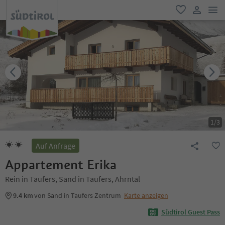
men
favorit
user lin
1
/
3
Auf Anfrage
Appartement Erika
Rein in Taufers, Sand in Taufers, Ahrntal
9.4 km
von Sand in Taufers Zentrum
Karte anzeigen
Südtirol Guest Pass