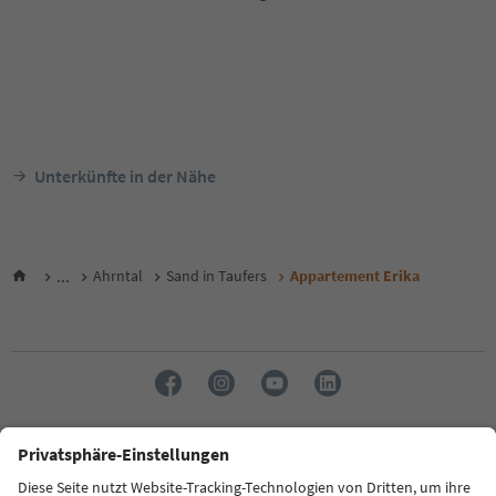
Unterkünfte in der Nähe
...
Ahrntal
Sand in Taufers
Appartement Erika
Sprache: Deutsch