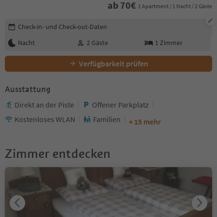
ab
70
€
1 Apartment / 1 Nacht / 2 Gäste
Buchungsdetails bearbeiten
Check-in- und Check-out-Daten
Nacht
2
Gäste
1
Zimmer
Verfügbarkeit prüfen
Ausstattung
Direkt an der Piste
Offener Parkplatz
Kostenloses WLAN
Familien
+ 15 mehr
Zimmer entdecken