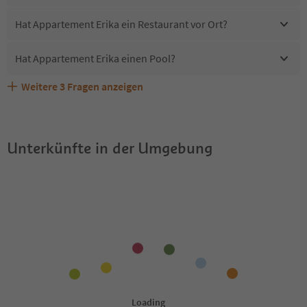
Hat Appartement Erika ein Restaurant vor Ort?
Hat Appartement Erika einen Pool?
Weitere
3
Fragen anzeigen
Sind Haustiere in der Unterkunft Appartement Erika
Erhalten die Gäste von Appartement Erika einen Südtirol
Welche Services bietet Appartement Erika?
erlaubt?
Guestpass?
Unterkünfte in der Umgebung