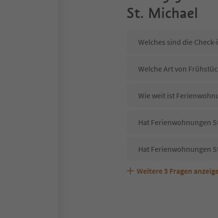
St. Michael
Welches sind die Check-
Welche Art von Frühstüc
Wie weit ist Ferienwohn
Hat Ferienwohnungen St.
Hat Ferienwohnungen St
Weitere
3
Fragen anzeig
Sind Haustiere in der U
Welche Services bietet 