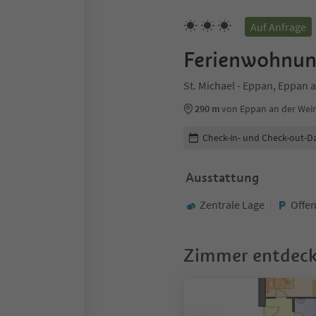
Auf Anfrage
Ferienwohnun
St. Michael - Eppan, Eppan 
290 m
von Eppan an der Wei
Buchungsdetails bearbeiten
Check-in- und Check-out-D
Ausstattung
Zentrale Lage
Offen
Zimmer entdec