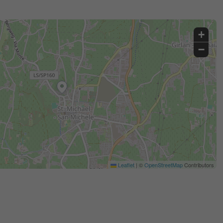
+
−
Leaflet
|
©
OpenStreetMap
Contributors