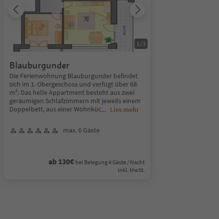
1
/
3
Blauburgunder
Die Ferienwohnung Blauburgunder befindet
sich im 1. Obergeschoss und verfügt über 68
m². Das helle Appartment besteht aus zwei
geräumigen Schlafzimmern mit jeweils einem
Doppelbett, aus einer Wohnküc
...
Lies mehr
max. 6 Gäste
ab 130€
bei Belegung 4 Gäste / Nacht
Inkl. MwSt.