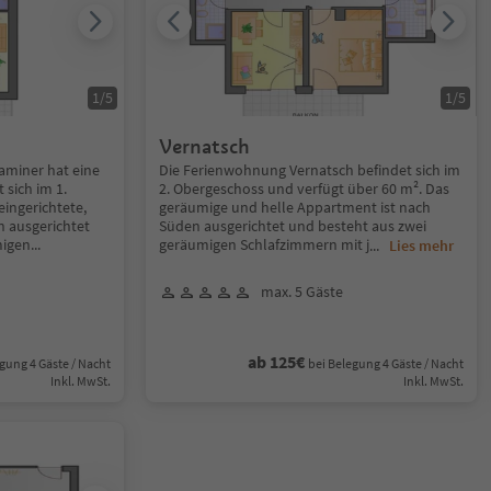
1
/
5
1
/
5
Vernatsch
miner hat eine
Die Ferienwohnung Vernatsch befindet sich im
 sich im 1.
2. Obergeschoss und verfügt über 60 m². Das
eingerichtete,
geräumige und helle Appartment ist nach
n ausgerichtet
Süden ausgerichtet und besteht aus zwei
migen
...
geräumigen Schlafzimmern mit j
...
Lies mehr
max. 5 Gäste
ab 125€
gung 4 Gäste / Nacht
bei Belegung 4 Gäste / Nacht
Inkl. MwSt.
Inkl. MwSt.