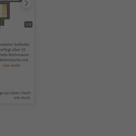
1
/
4
teller befindet
verfügt über 51
chtete Wohnraum
e Wohnküche mit
..
Lies mehr
gung 2 Gäste / Nacht
Inkl. MwSt.