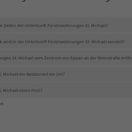
in Zeiten der Unterkunft Ferienwohnungen St. Michael?
k wird in der Unterkunft Ferienwohnungen St. Michael serviert?
ungen St. Michael vom Zentrum von Eppan an der Weinstraße entfe
 Michael ein Restaurant vor Ort?
. Michael einen Pool?
en
nterkunft Ferienwohnungen St. Michael erlaubt?
Ferienwohnungen St. Michael?
Erhalten die Gäste von Ferienwohnungen St. Michael einen Südtirol Guestpass?