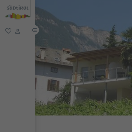
menu link
favorit
user link