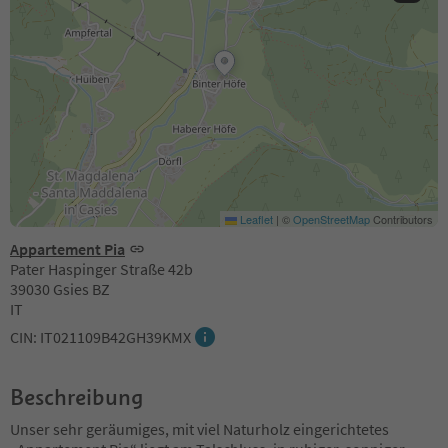
Leaflet
|
©
OpenStreetMap
Contributors
Appartement Pia
Pater Haspinger Straße 42b
39030 Gsies BZ
IT
CIN: IT021109B42GH39KMX
Beschreibung
Unser sehr geräumiges, mit viel Naturholz eingerichtetes