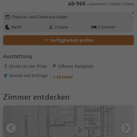
ab
96
€
1 Apartment / 1 Nacht / 2 Gäste
Buchungsdetails bearbeiten
Check-in- und Check-out-Daten
Nacht
2
Gäste
1
Zimmer
Verfügbarkeit prüfen
Ausstattung
Direkt an der Piste
Offener Parkplatz
Hunde auf Anfrage
+ 16 mehr
Zimmer entdecken