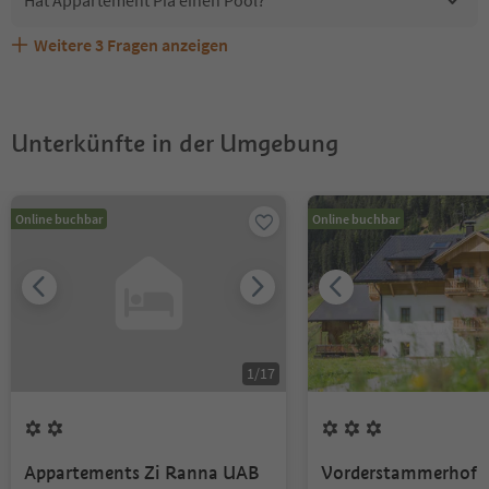
Hat Appartement Pia einen Pool?
Weitere
3
Fragen anzeigen
Sind Haustiere in der Unterkunft Appartement Pia
Erhalten die Gäste von Appartement Pia einen Südtirol
Welche Services bietet Appartement Pia?
erlaubt?
Guestpass?
Unterkünfte in der Umgebung
Online buchbar
Online buchbar
1
/
17
Appartements Zi Ranna UAB
Vorderstammerhof