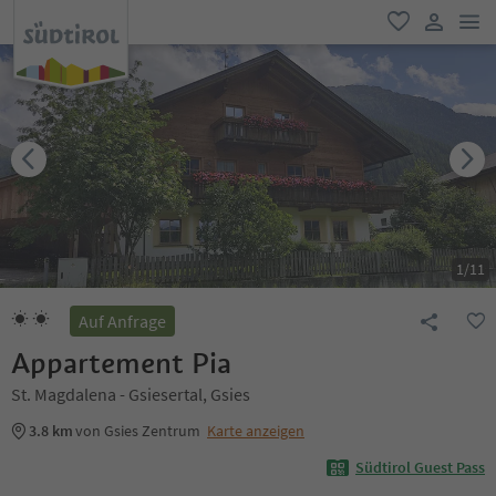
men
favorit
user lin
1
/
11
Auf Anfrage
Appartement Pia
St. Magdalena - Gsiesertal, Gsies
3.8 km
von Gsies Zentrum
Karte anzeigen
Südtirol Guest Pass