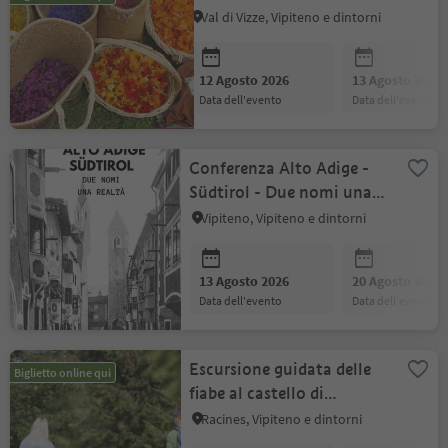
Val di Vizze, Vipiteno e dintorni
12 Agosto 2026
13 Agosto 2026
data dell'evento
data dell'evento
Conferenza Alto Adige -
Südtirol - Due nomi una
realtá
Vipiteno, Vipiteno e dintorni
13 Agosto 2026
20 Agosto 2026
data dell'evento
data dell'evento
Escursione guidata delle
Biglietto online qui
fiabe al castello di
Wolfsthurn
Racines, Vipiteno e dintorni