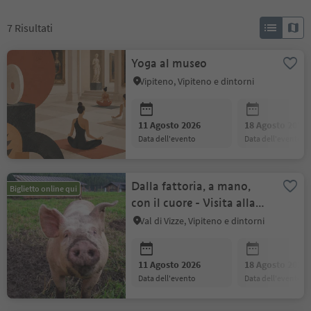
7
Risultati
Yoga al museo
Vipiteno, Vipiteno e dintorni
11 Agosto 2026
18 Agosto 2026
data dell'evento
data dell'evento
Dalla fattoria, a mano,
Biglietto online qui
con il cuore - Visita alla
fattoria con degustazione
Val di Vizze, Vipiteno e dintorni
11 Agosto 2026
18 Agosto 2026
data dell'evento
data dell'evento