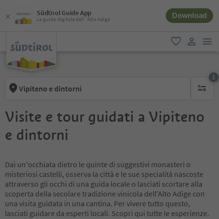
Südtirol Guide App
Download
La guida digitale dell´Alto Adige
men
favoriti
user lin
1
Vipiteno e dintorni
1 filtro 
Visite e tour guidati a Vipiteno
e dintorni
Dai un'occhiata dietro le quinte di suggestivi monasteri o
misteriosi castelli, osserva la città e le sue specialità nascoste
attraverso gli occhi di una guida locale o lasciati scortare alla
scoperta della secolare tradizione vinicola dell'Alto Adige con
una visita guidata in una cantina. Per vivere tutto questo,
lasciati guidare da esperti locali. Scopri qui tutte le esperienze.