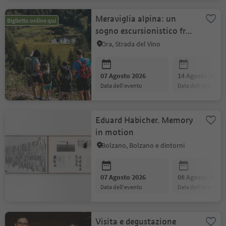
Meraviglia alpina: un
Biglietto online qui
sogno escursionistico fra
le montagne
Ora, Strada del Vino
07 Agosto 2026
14 Agosto 2026
data dell'evento
data dell'evento
Eduard Habicher. Memory
in motion
Bolzano, Bolzano e dintorni
07 Agosto 2026
08 Agosto 2026
data dell'evento
data dell'evento
Visita e degustazione