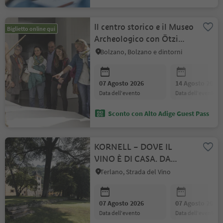
Il centro storico e il Museo
Biglietto online qui
Archeologico con Ötzi
(ingresso a parte)
Bolzano, Bolzano e dintorni
07 Agosto 2026
14 Agosto 2026
data dell'evento
data dell'evento
Sconto con Alto Adige Guest Pass
KORNELL – DOVE IL
VINO È DI CASA. DA
SEMPRE.
Terlano, Strada del Vino
07 Agosto 2026
07 Agosto 2026
data dell'evento
data dell'evento