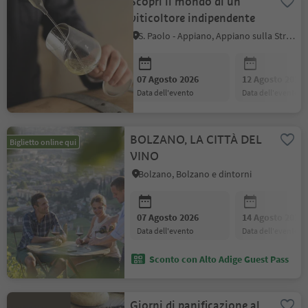
Scopri il mondo di un
viticoltore indipendente
S. Paolo - Appiano, Appiano sulla Strada del Vino, Strada del Vino
07 Agosto 2026
12 Agosto 2026
data dell'evento
data dell'evento
BOLZANO, LA CITTÀ DEL
Biglietto online qui
VINO
Bolzano, Bolzano e dintorni
07 Agosto 2026
14 Agosto 2026
data dell'evento
data dell'evento
Sconto con Alto Adige Guest Pass
Giorni di panificazione al