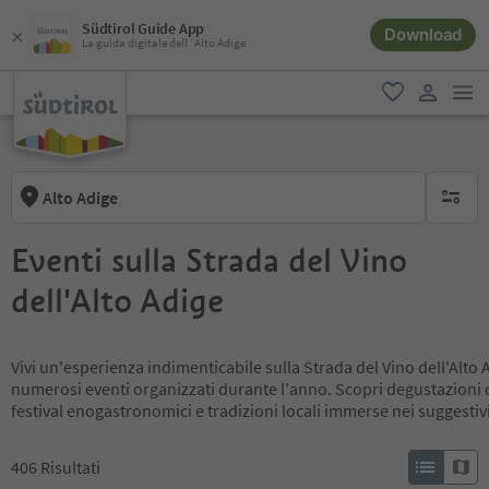
Südtirol Guide App
Download
La guida digitale dell´Alto Adige
men
favoriti
user lin
Alto Adige
nessun f
Eventi sulla Strada del Vino
dell'Alto Adige
Vivi un'esperienza indimenticabile sulla Strada del Vino dell'Alto
numerosi eventi organizzati durante l'anno. Scopri degustazioni di
festival enogastronomici e tradizioni locali immerse nei suggestivi
406
Risultati