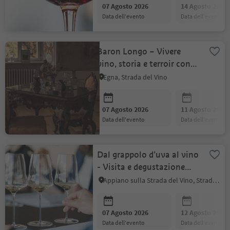
07 Agosto 2026
14 Agosto 2026
data dell'evento
data dell'evento
Baron Longo – Vivere
vino, storia e terroir con
tutti i sensi
Egna, Strada del Vino
07 Agosto 2026
11 Agosto 2026
data dell'evento
data dell'evento
Dal grappolo d’uva al vino
- Visita e degustazione
guidata a San Paolo
Appiano sulla Strada del Vino, Strada del Vino
07 Agosto 2026
12 Agosto 2026
data dell'evento
data dell'evento