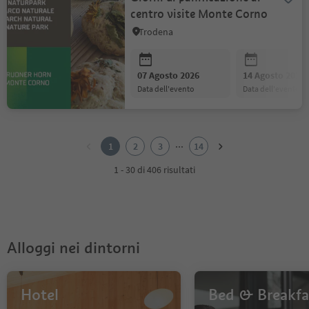
centro visite Monte Corno
Trodena
07 Agosto 2026
14 Agosto 2026
data dell'evento
data dell'evento
1
2
...
1
2
3
14
3
4
1 - 30 di 406 risultati
5
6
7
8
9
Alloggi nei dintorni
10
11
12
13
Hotel
Bed & Breakfa
14