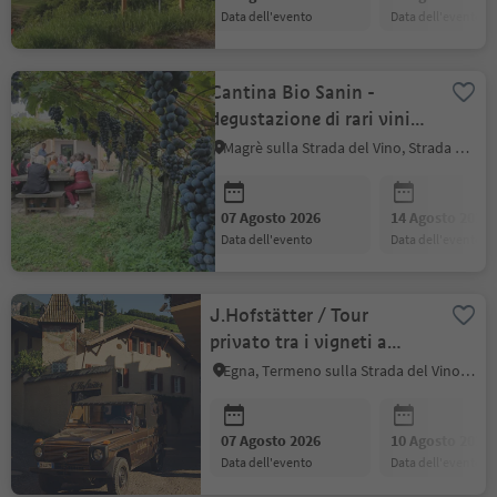
data dell'evento
data dell'evento
Cantina Bio Sanin -
degustazione di rari vini
naturali e prodotti
Magrè sulla Strada del Vino, Strada del Vino
esclusivi
07 Agosto 2026
14 Agosto 2026
data dell'evento
data dell'evento
J.Hofstätter / Tour
privato tra i vigneti a
bordo di uno storico
Egna, Termeno sulla Strada del Vino, Strada del Vino
fuoristrada
07 Agosto 2026
10 Agosto 2026
data dell'evento
data dell'evento