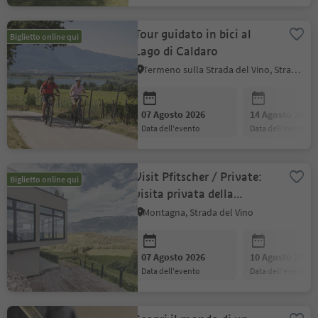
Tour guidato in bici al
Biglietto online qui
Lago di Caldaro
Termeno sulla Strada del Vino, Strada del Vino
07 Agosto 2026
14 Agosto 2026
data dell'evento
data dell'evento
Visit Pfitscher / Private:
Biglietto online qui
visita privata della
cantina con degustazione
Montagna, Strada del Vino
07 Agosto 2026
10 Agosto 2026
data dell'evento
data dell'evento