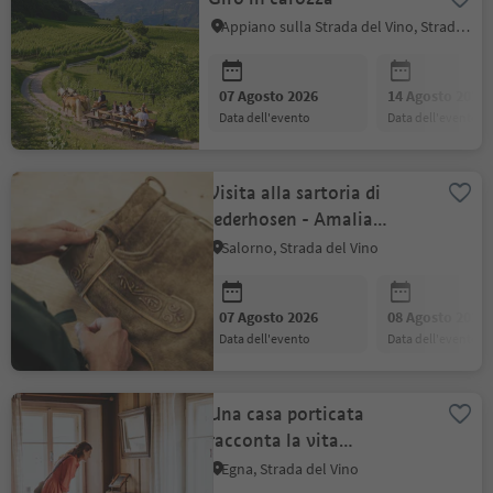
Appiano sulla Strada del Vino, Strada del Vino
07 Agosto 2026
14 Agosto 2026
data dell'evento
data dell'evento
Visita alla sartoria di
lederhosen - Amalia
Pernter 1896
Salorno, Strada del Vino
07 Agosto 2026
08 Agosto 2026
data dell'evento
data dell'evento
Una casa porticata
racconta la vita
quotidiana di un tempo
Egna, Strada del Vino