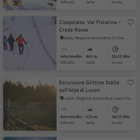
Difficoltà
Salita
durata
Ciaspolata: Val Fiscalina -
Croda Rossa
Sesto, Regione dolomitica 3 Cime
Intermedio
463 m
1h:25 Min
Difficoltà
Salita
durata
Escursione Glittner Ställe
sull'Alpe di Luson
Luson, Regione dolomitica Luson Val di Funes
Intermedio
623 m
3h:15 Min
Difficoltà
Salita
durata