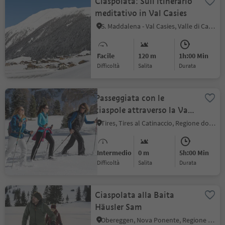
Ciaspolata: Sull’itinerario
meditativo in Val Casies
S. Maddalena - Val Casies, Valle di Casies
Facile
120 m
1h:00 Min
Difficoltà
Salita
durata
Passeggiata con le
ciaspole attraverso la Val
Ciamin
Tires, Tires al Catinaccio, Regione dolomitica Alpe di Siusi
Intermedio
0 m
5h:00 Min
Difficoltà
Salita
durata
Ciaspolata alla Baita
Häusler Sam
Obereggen, Nova Ponente, Regione dolomitica Val d'Ega