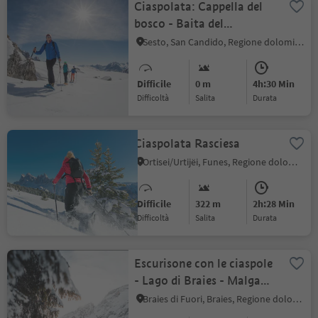
Ciaspolata: Cappella del
bosco - Baita del
Cacciatore - Sesto
Sesto, San Candido, Regione dolomitica 3 Cime
Difficile
0 m
4h:30 Min
Difficoltà
Salita
durata
Ciaspolata Rasciesa
Ortisei/Urtijëi, Funes, Regione dolomitica Luson Val di Funes
Difficile
322 m
2h:28 Min
Difficoltà
Salita
durata
Escurisone con le ciaspole
- Lago di Braies - Malga
Kaser
Braies di Fuori, Braies, Regione dolomitica 3 Cime