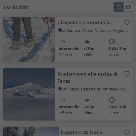
102
Risultati
Ciaspolata a Sorafurcia
Valdaora di Mezzo, Valdaora, Regione dolomitica Plan de Corones
Intermedio
379 m
1h:57 Min
Difficoltà
Salita
durata
Scialpinismo alla malga di
Fanes
San Vigilio, Regione dolomitica Plan de Corones
Intermedio
682 m
2h:28 Min
Difficoltà
Salita
durata
Ciaspolata da Nova