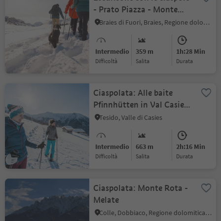
- Prato Piazza - Monte
Specie
Braies di Fuori, Braies, Regione dolomitica 3 Cime
Intermedio
359 m
1h:28 Min
Difficoltà
Salita
durata
Ciaspolata: Alle baite
Pfinnhütten in Val Casies
(2152 m)
Tesido, Valle di Casies
Intermedio
663 m
2h:16 Min
Difficoltà
Salita
durata
Ciaspolata: Monte Rota -
Melate
Colle, Dobbiaco, Regione dolomitica 3 Cime