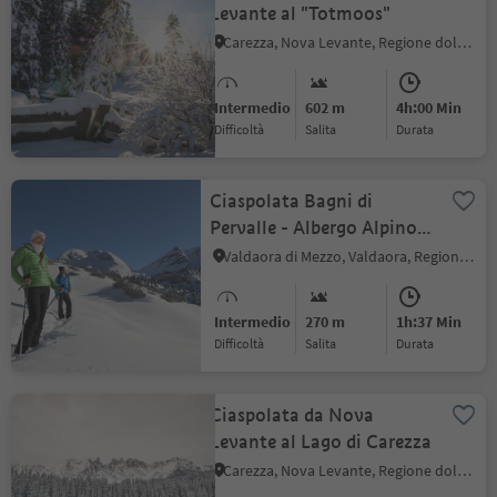
Levante al "Totmoos"
Carezza, Nova Levante, Regione dolomitica Val d'Ega
Intermedio
602 m
4h:00 Min
Difficoltà
Salita
durata
Ciaspolata Bagni di
Pervalle - Albergo Alpino
Trattes
Valdaora di Mezzo, Valdaora, Regione dolomitica Plan de Corones
Intermedio
270 m
1h:37 Min
Difficoltà
Salita
durata
Ciaspolata da Nova
Levante al Lago di Carezza
Carezza, Nova Levante, Regione dolomitica Val d'Ega