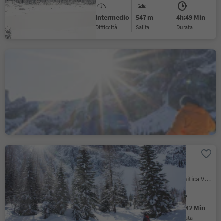
Intermedio
547 m
4h:49 Min
Difficoltà
Salita
durata
Escursione con le ciaspole
al Mont Sëura
S.Cristina Gherdëina/S.Cristina Val Gardena, Santa Cristina Val Gardena, Regione dolomitica Val Gardena
Intermedio
419 m
2h:10 Min
Difficoltà
Salita
durata
Ciaspolata dal Lago di
Carezza alla Radura di
Mezzo
Nova Levante, Regione dolomitica Val d'Ega
Intermedio
332 m
2h:42 Min
Difficoltà
Salita
durata