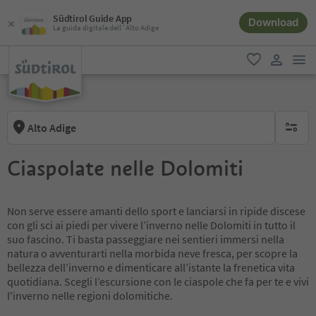
Südtirol Guide App
Download
La guida digitale dell´Alto Adige
men
favoriti
user lin
Alto Adige
nessun f
Ciaspolate nelle Dolomiti
Non serve essere amanti dello sport e lanciarsi in ripide discese
con gli sci ai piedi per vivere l’inverno nelle Dolomiti in tutto il
suo fascino. Ti basta passeggiare nei sentieri immersi nella
natura o avventurarti nella morbida neve fresca, per scopre la
bellezza dell’inverno e dimenticare all’istante la frenetica vita
quotidiana. Scegli l’escursione con le ciaspole che fa per te e vivi
l'inverno nelle regioni dolomitiche.