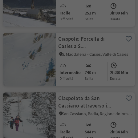
Facile
251 m
3h:00 Min
Difficoltà
Salita
durata
Ciaspole: Forcella di
Casies a S.
Maddalena/Valle di Casies
S. Maddalena - Casies, Valle di Casies
Intermedio
740 m
2h:30 Min
Difficoltà
Salita
durata
Ciaspolata da San
Cassiano attraverso i
boschi dell'Armentarola
San Cassiano, Badia, Regione dolomitica Alta Badia
Facile
544 m
2h:34 Min
Difficoltà
Salita
durata