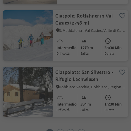
Ciaspole: Rotlahner in Val
Casies (2748 m)
S. Maddalena - Val Casies, Valle di Casies
Intermedio
1270 m
3h:30 Min
Difficoltà
Salita
durata
Ciaspolata: San Silvestro -
Rifugio Lachwiesen
Dobbiaco Vecchia, Dobbiaco, Regione dolomitica 3 Cime
Intermedio
394 m
1h:30 Min
Difficoltà
Salita
durata
1
2