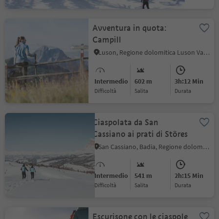
Avventura in quota:
Campill
Luson, Regione dolomitica Luson Val di Funes
Intermedio
602 m
3h:12 Min
Difficoltà
Salita
durata
Ciaspolata da San
Cassiano ai prati di Störes
San Cassiano, Badia, Regione dolomitica Alta Badia
Intermedio
541 m
2h:15 Min
Difficoltà
Salita
durata
Escurisone con le ciaspole