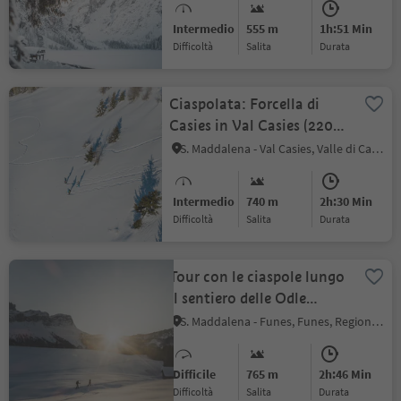
Intermedio
555 m
1h:51 Min
Difficoltà
Salita
durata
Ciaspolata: Forcella di
Casies in Val Casies (2205
m)
S. Maddalena - Val Casies, Valle di Casies
Intermedio
740 m
2h:30 Min
Difficoltà
Salita
durata
Tour con le ciaspole lungo
il sentiero delle Odle
(Adolf Munkel)
S. Maddalena - Funes, Funes, Regione dolomitica Luson Val di Funes
Difficile
765 m
2h:46 Min
Difficoltà
Salita
durata