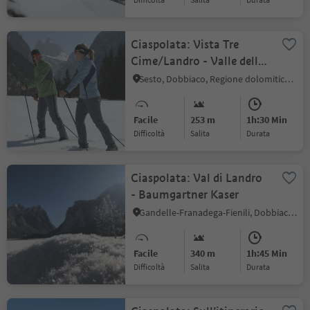
Ciaspolata: Vista Tre
Cime/Landro - Valle della
Rienza
Sesto, Dobbiaco, Regione dolomitica 3 Cime
Facile
253 m
1h:30 Min
Difficoltà
Salita
durata
Ciaspolata: Val di Landro
- Baumgartner Kaser
Gandelle-Franadega-Fienili, Dobbiaco, Regione dolomitica 3 Cime
Facile
340 m
1h:45 Min
Difficoltà
Salita
durata