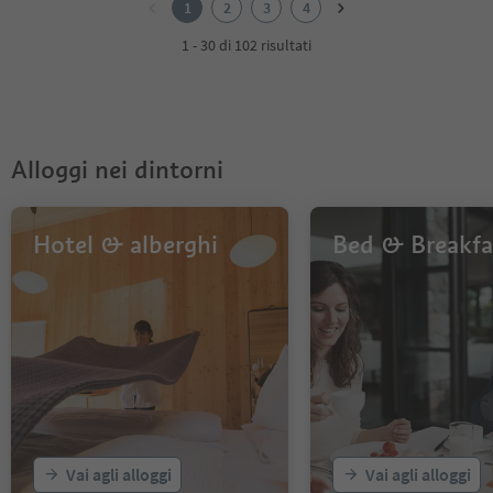
1
2
3
4
3
4
1 - 30 di 102 risultati
Alloggi nei dintorni
Hotel & alberghi
Bed & Breakfa
Vai agli alloggi
Vai agli alloggi