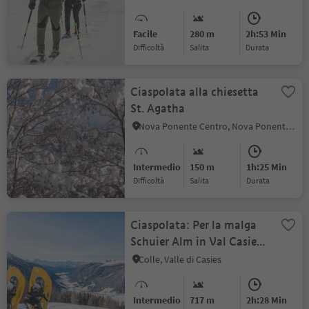
Facile
280 m
2h:53 Min
Difficoltà
Salita
durata
Ciaspolata alla chiesetta
St. Agatha
Nova Ponente Centro, Nova Ponente, Regione dolomitica Val d'Ega
Intermedio
150 m
1h:25 Min
Difficoltà
Salita
durata
Ciaspolata: Per la malga
Schuier Alm in Val Casies
(1958 m)
Colle, Valle di Casies
Intermedio
717 m
2h:28 Min