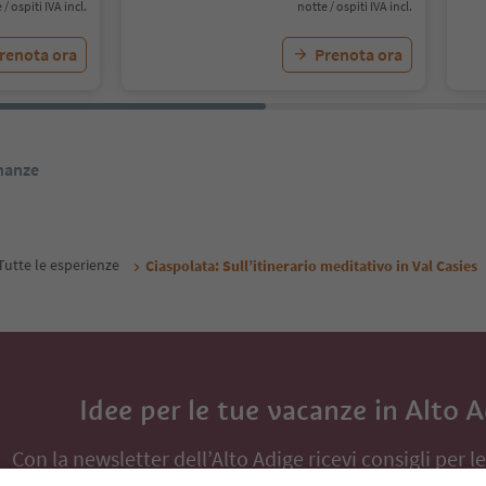
 / ospiti IVA incl.
notte / ospiti IVA incl.
renota ora
Prenota ora
inanze
Tutte le esperienze
Ciaspolata: Sull’itinerario meditativo in Val Casies
Idee per le tue vacanze in Alto 
Con la newsletter dell’Alto Adige ricevi consigli per l
eventi da non perdere e ricette tipiche.