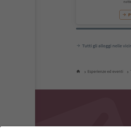
notte
P
Tutti gli alloggi nelle vic
Esperienze ed eventi