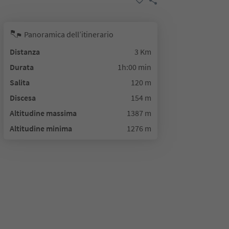
Panoramica dell’itinerario
Distanza
3 Km
Durata
1h:00 min
Salita
120 m
Discesa
154 m
Altitudine massima
1387 m
Altitudine minima
1276 m