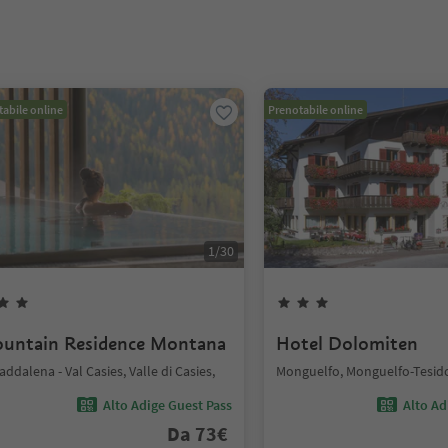
abile online
Prenotabile online
1
/
30
untain Residence Montana
Hotel Dolomiten
addalena - Val Casies, Valle di Casies,
Monguelfo, Monguelfo-Tesid
Alto Adige Guest Pass
Alto Ad
Da
73
€