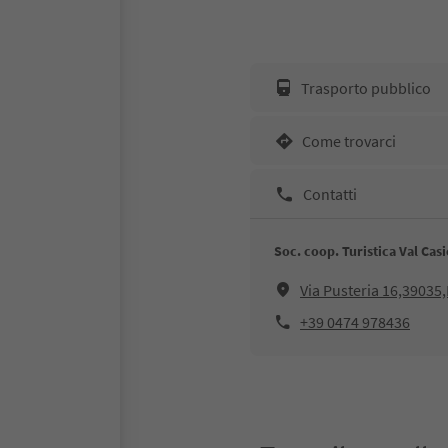
Trasporto pubblico
Come trovarci
Contatti
Soc. coop. Turistica Val Ca
Via Pusteria 16,3903
+39 0474 978436