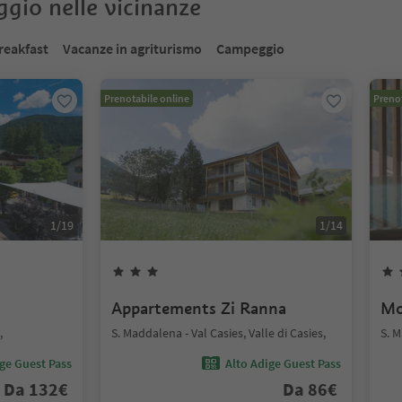
oggio nelle vicinanze
reakfast
Vacanze in agriturismo
Campeggio
Prenotabile online
Prenot
1
/
19
1
/
14
Appartements Zi Ranna
Mo
,
S. Maddalena - Val Casies, Valle di Casies,
S. M
ige Guest Pass
Alto Adige Guest Pass
Da
132
€
Da
86
€