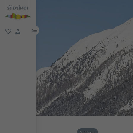
menu link
favoriti
user link
Montagne