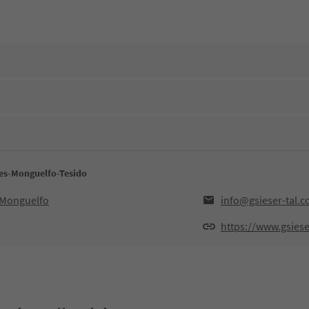
sies-Monguelfo-Tesido
5,Monguelfo
info@gsieser-tal.
https://www.gsiese