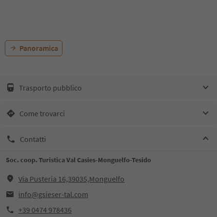
Panoramica
Trasporto pubblico
Come trovarci
Contatti
Soc. coop. Turistica Val Casies-Monguelfo-Tesido
Via Pusteria 16,39035,Monguelfo
info@gsieser-tal.com
+39 0474 978436