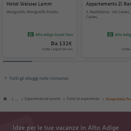
Hotel Weisses Lamm
Appartements Zi Ra
Monguelfo, Monguelfo-Tesido,
S. Maddalena - Val Casies, 
Casies,
Alto Adige Guest Pass
Alto Adi
Da
132
€
notte / ospiti IVA incl.
notte /
Tutti gli alloggi nelle vicinanze
...
Esperienze ed eventi
Tutte le esperienze
Ciaspolata: Fo
Idee per le tue vacanze in Alto Adige