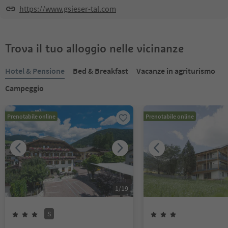
https://www.gsieser-tal.com
Trova il tuo alloggio nelle vicinanze
Hotel & Pensione
Bed & Breakfast
Vacanze in agriturismo
Campeggio
Prenotabile online
Prenotabile online
1
/
19
S