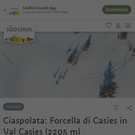
Südtirol Guide App
Download
La guida digitale dell´Alto Adige
men
favoriti
user lin
Montagne
Ciaspolata: Forcella di Casies in
Val Casies (2205 m)