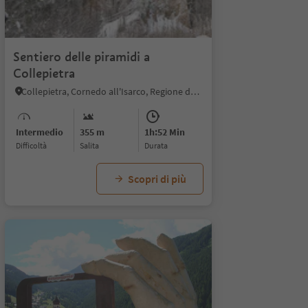
Sentiero delle piramidi a
Collepietra
Collepietra, Cornedo all'Isarco, Regione dolomitica Val d'Ega
Intermedio
355 m
1h:52 Min
Difficoltà
Salita
durata
Scopri di più