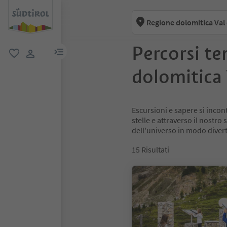
Regione dolomitica Val
Percorsi te
menu link
favoriti
user link
dolomitica 
Escursioni e sapere si incont
stelle e attraverso il nostr
dell'universo in modo divert
15
Risultati