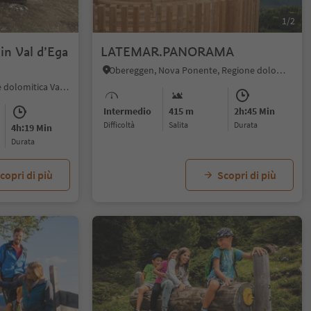
1/2
in Val d’Ega
LATEMAR.PANORAMA
Obereggen, Nova Ponente, Regione dolomitica Val d'Ega
Ega, Nova Ponente, Regione dolomitica Val d'Ega
Intermedio
415 m
2h:45 Min
Difficoltà
Salita
durata
4h:19 Min
durata
copri di più
Scopri di più