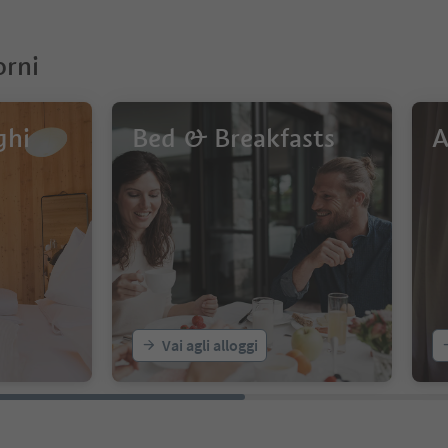
orni
ghi
Bed & Breakfasts
A
Vai agli alloggi