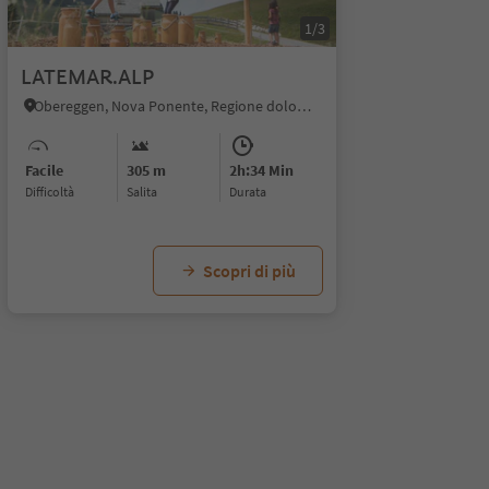
1/3
LATEMAR.ALP
Obereggen, Nova Ponente, Regione dolomitica Val d'Ega
Facile
305 m
2h:34 Min
Difficoltà
Salita
durata
Scopri di più