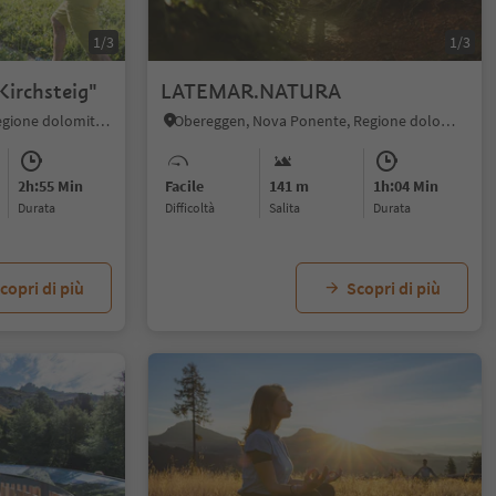
1/3
1/3
Kirchsteig"
LATEMAR.NATURA
Pietralba, Nova Ponente, Regione dolomitica Val d'Ega
Obereggen, Nova Ponente, Regione dolomitica Val d'Ega
2h:55 Min
Facile
141 m
1h:04 Min
durata
Difficoltà
Salita
durata
copri di più
Scopri di più