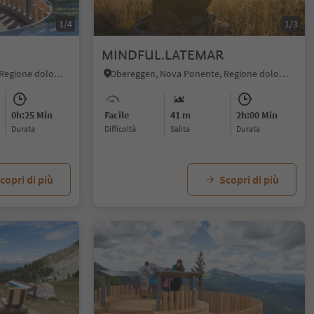
1/4
1/3
MINDFUL.LATEMAR
Obereggen, Nova Ponente, Regione dolomitica Val d'Ega
Obereggen, Nova Ponente, Regione dolomitica Val d'Ega
0h:25 Min
Facile
41 m
2h:00 Min
durata
Difficoltà
Salita
durata
copri di più
Scopri di più