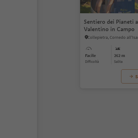
Sentiero dei Pianeti 
Valentino in Campo
Facile
262 m
Difficoltà
Salita
S
1