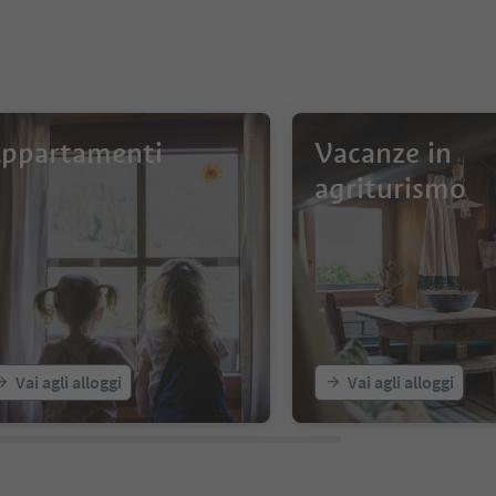
ppartamenti
Vacanze in
agriturismo
Vai agli alloggi
Vai agli alloggi