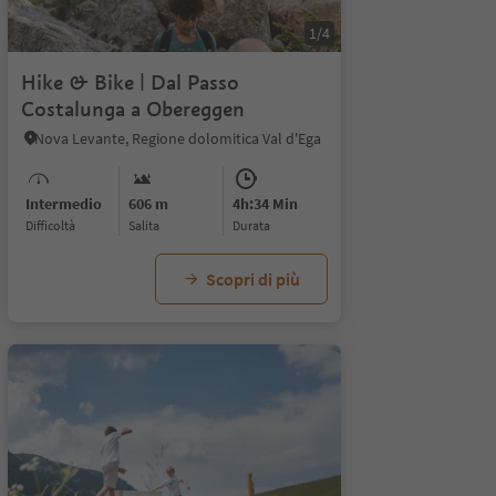
1/4
Hike & Bike | Dal Passo
Costalunga a Obereggen
Nova Levante, Regione dolomitica Val d'Ega
Intermedio
606 m
4h:34 Min
Difficoltà
Salita
durata
Scopri di più