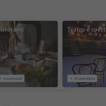
istoranti
Teatro e spett
Accomodati
Al calendario