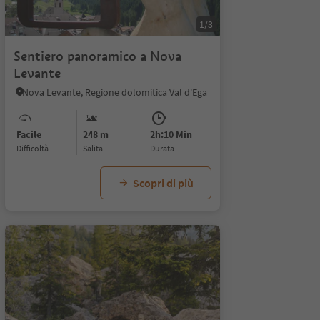
1/3
Sentiero panoramico a Nova
Levante
Nova Levante, Regione dolomitica Val d'Ega
Facile
248 m
2h:10 Min
Difficoltà
Salita
durata
Scopri di più