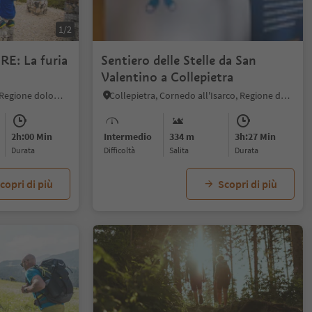
1/2
: La furia
Sentiero delle Stelle da San
Valentino a Collepietra
Obereggen, Nova Ponente, Regione dolomitica Val d'Ega
Collepietra, Cornedo all'Isarco, Regione dolomitica Val d'Ega
2h:00 Min
Intermedio
334 m
3h:27 Min
durata
Difficoltà
Salita
durata
copri di più
Scopri di più