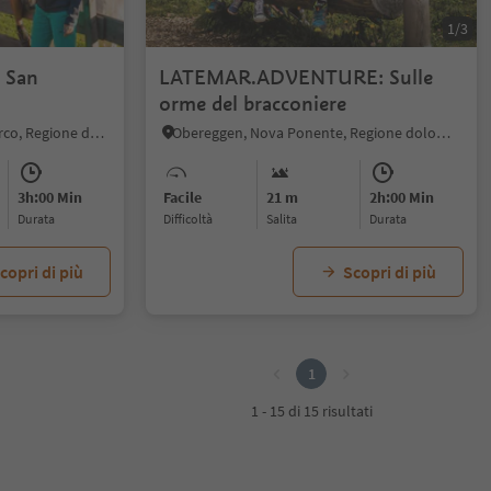
1/5
1/3
a San
LATEMAR.ADVENTURE: Sulle
orme del bracconiere
Collepietra, Cornedo all'Isarco, Regione dolomitica Val d'Ega
Obereggen, Nova Ponente, Regione dolomitica Val d'Ega
3h:00 Min
Facile
21 m
2h:00 Min
durata
Difficoltà
Salita
durata
copri di più
Scopri di più
1
1 - 15 di 15 risultati