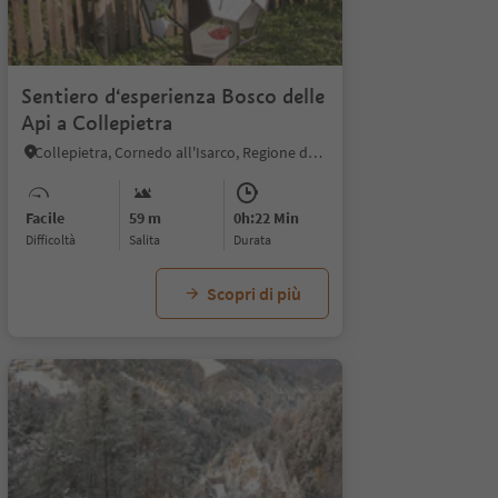
1
Sentiero d‘esperienza Bosco delle
Api a Collepietra
Collepietra, Cornedo all'Isarco, Regione dolomitica Val d'Ega
Facile
59 m
0h:22 Min
Difficoltà
Salita
durata
Scopri di più