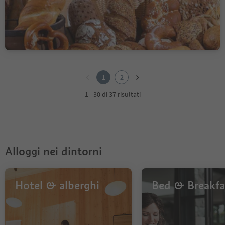
Nova Levante, Regione dolomitica Val d'Ega
1
2
1
2
1 - 30 di 37 risultati
Alloggi nei dintorni
Hotel & alberghi
Bed & Breakfa