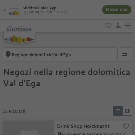
Südtirol Guide App
Download
La guida digitale dell´Alto Adige
men
favoriti
user lin
Regione dolomitica Val d'Ega
nessun f
Negozi nella regione dolomitica
Val d'Ega
37
Risultati
Drink Shop Holzknecht
Nova Levante, Regione dolomitica Val d'Ega