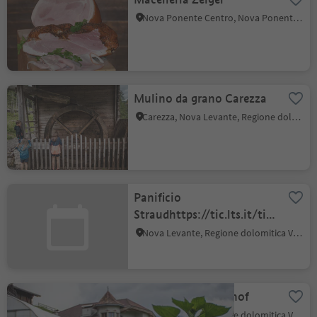
Nova Ponente Centro, Nova Ponente, Regione dolomitica Val d'Ega
Mulino da grano Carezza
Carezza, Nova Levante, Regione dolomitica Val d'Ega
Panificio
Straudhttps://tic.lts.it/ticweb/a
&TS=468509821&session=mZVH
Nova Levante, Regione dolomitica Val d'Ega
Maso Kronlechnerhof
Nova Levante, Regione dolomitica Val d'Ega