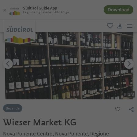
Südtirol Guide App
Download
La guida digitale dell´Alto Adige
men
favoriti
user lin
1
/
3
Bevande
Wieser Market KG
Nova Ponente Centro, Nova Ponente, Regione