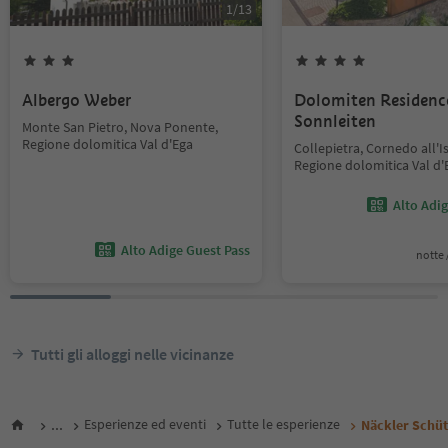
1
/
13
Albergo Weber
Dolomiten Residenc
Sonnleiten
Monte San Pietro, Nova Ponente,
Regione dolomitica Val d'Ega
Collepietra, Cornedo all'I
Regione dolomitica Val d'
Alto Adi
Alto Adige Guest Pass
notte /
Tutti gli alloggi nelle vicinanze
...
Esperienze ed eventi
Tutte le esperienze
Näckler Schüt