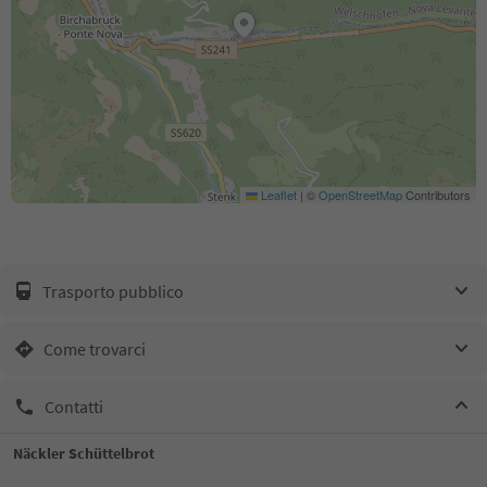
Leaflet
|
©
OpenStreetMap
Contributors
Trasporto pubblico
Come trovarci
Contatti
Näckler Schüttelbrot