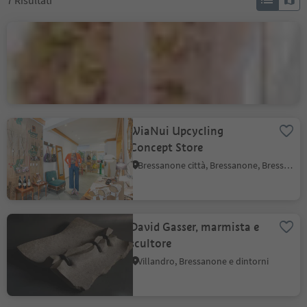
7
Risultati
Janek 1912 Glas Art
Bressanone città, Bressanone, Bressanone e dintorni
WiaNui Upcycling
Concept Store
Bressanone città, Bressanone, Bressanone e dintorni
David Gasser, marmista e
scultore
Villandro, Bressanone e dintorni