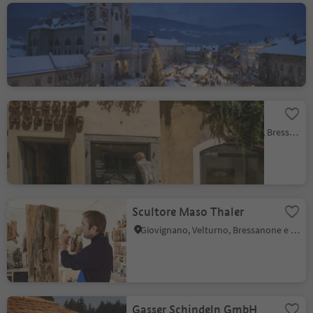
Mercatino di Natale
Bressanone città, Bressanone, Bressanone e dintorni
Galleria Hofburg
Bressanone città, Bressanone, Bressanone e dintorni
Scultore Maso Thaler
Giovignano, Velturno, Bressanone e dintorni
Gasser Schindeln GmbH