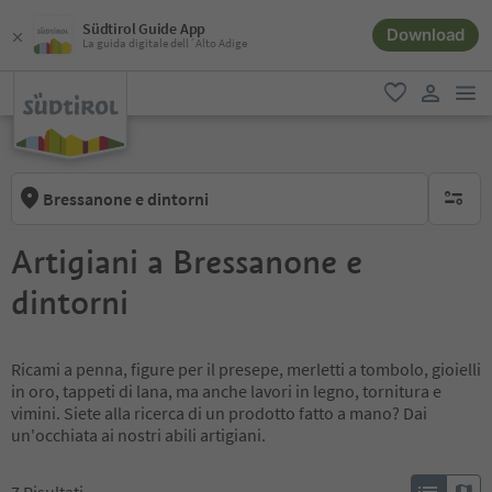
Südtirol Guide App
Download
La guida digitale dell´Alto Adige
men
favoriti
user lin
Bressanone e dintorni
nessun f
Artigiani a Bressanone e
dintorni
Ricami a penna, figure per il presepe, merletti a tombolo, gioielli
in oro, tappeti di lana, ma anche lavori in legno, tornitura e
vimini. Siete alla ricerca di un prodotto fatto a mano? Dai
un'occhiata ai nostri abili artigiani.