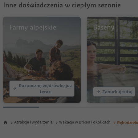
Inne doświadczenia w ciepłym sezonie
Farmy alpejskie
Baseny
Rozpocznij wędrówkę już
teraz
Zanurkuj tutaj
Atrakcje i wydarzenia
Wakacje w Brixen i okolicach
Rękodzieł