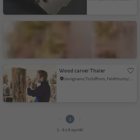
Janek 1912 Glas Art
Bressanone città/Brixen Stadt, Brixen/Bressanone, Brixen/Bressanone and environs
Wood carver Thaler
Giovignano/Tschiffnon, Feldthurns/Velturno, Brixen/Bressanone and environs
1
1
1 - 6 z 6 wyniki