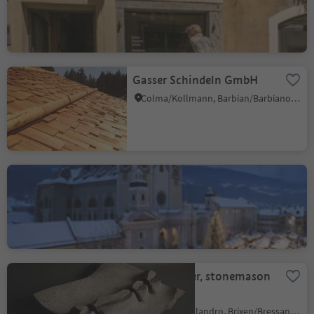
Bressanone città/Brixen Stadt, Brixen/Bressanone, Brixen/Bressanone and environs
Gasser Schindeln GmbH
Colma/Kollmann, Barbian/Barbiano, Brixen/Bressanone and environs
Christmas Market
Bressanone Brixen
Bressanone città/Brixen Stadt, Brixen/Bressanone, Brixen/Bressanone and environs
David Gasser, stonemason
& sculptor
Villanders/Villandro, Brixen/Bressanone and environs