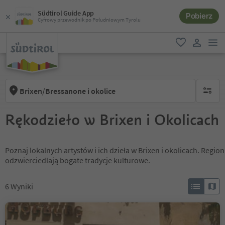
Südtirol Guide App
Pobierz
Cyfrowy przewodnik po Południowym Tyrolu
lin
ulubione
link uży
Brixen/Bressanone i okolice
brak ak
Rękodzieło w Brixen i Okolicach
Poznaj lokalnych artystów i ich dzieła w Brixen i okolicach. Regi
odzwierciedlają bogate tradycje kulturowe.
6
Wyniki
Galerie Hofburg