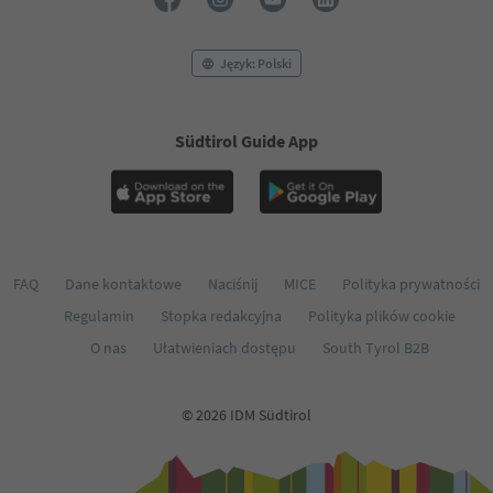
Język: Polski
Südtirol Guide App
FAQ
Dane kontaktowe
Naciśnij
MICE
Polityka prywatności
Regulamin
Stopka redakcyjna
Polityka plików cookie
O nas
Ułatwieniach dostępu
South Tyrol B2B
© 2026 IDM Südtirol