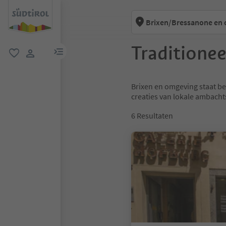
Brixen/Bressanone en
Traditione
menulink
favoriet
gebruikerslink
Brixen en omgeving staat be
creaties van lokale ambacht
6
Resultaten