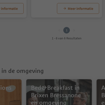
 informatie
Meer informatie
1
1 - 6 van 6 Resultaten
in de omgeving
ions
Bed&Breakfast in
A
Brixen Bressanone
B
en omgeving
e