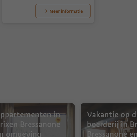
Meer informatie
ppartementen in
Vakantie op d
rixen Bressanone
boerderij in B
n omgeving
Bressanone e