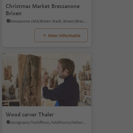
Christmas Market Bressanone
Brixen
Bressanone città/Brixen Stadt, Brixen/Bressanone, Brixen/Bressanone and environs
Meer informatie
Wood carver Thaler
Giovignano/Tschiffnon, Feldthurns/Velturno, Brixen/Bressanone and environs