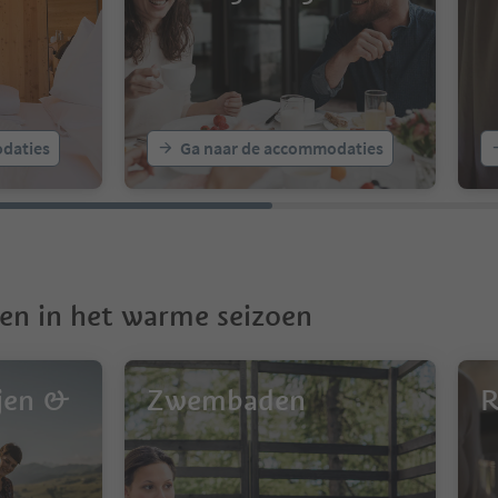
daties
Ga naar de accommodaties
en in het warme seizoen
jen &
Zwembaden
R