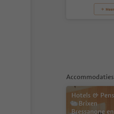
Meer
1
Accommodaties 
Hotels & Pens
in Brixen
Bressanone en