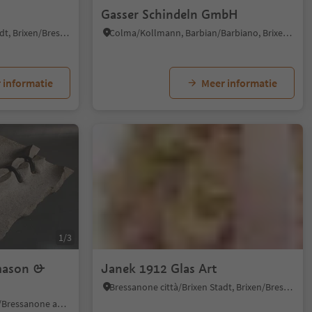
Gasser Schindeln GmbH
Bressanone città/Brixen Stadt, Brixen/Bressanone, Brixen/Bressanone and environs
Colma/Kollmann, Barbian/Barbiano, Brixen/Bressanone and environs
 informatie
Meer informatie
1/3
emason &
Janek 1912 Glas Art
Bressanone città/Brixen Stadt, Brixen/Bressanone, Brixen/Bressanone and environs
Villanders/Villandro, Brixen/Bressanone and environs