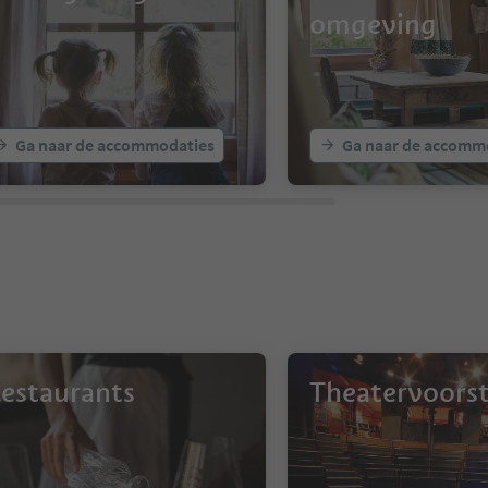
omgeving
Ga naar de accommodaties
Ga naar de accomm
estaurants
Theatervoorst