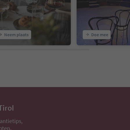
Neem plaats
Doe mee
Tirol
antietips,
pten.