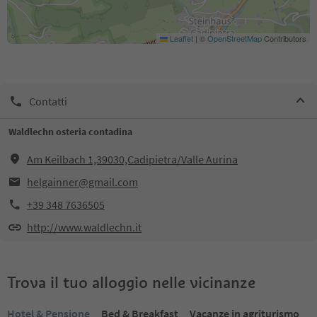
Leaflet
|
©
OpenStreetMap
Contributors
Contatti
Waldlechn osteria contadina
Am Keilbach 1,39030,Cadipietra/Valle Aurina
helgainner@gmail.com
+39 348 7636505
http://www.waldlechn.it
Trova il tuo alloggio nelle vicinanze
Hotel & Pensione
Bed & Breakfast
Vacanze in agriturismo