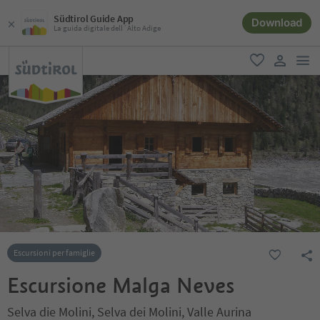
Südtirol Guide App
Download
La guida digitale dell´Alto Adige
men
favoriti
user lin
Escursioni per famiglie
Escursione Malga Neves
Selva die Molini, Selva dei Molini, Valle Aurina