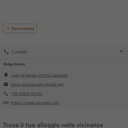
Panoramica
Contatti
Malga Neves
Lago di Neves,39030,Lappago
laner.nikolaus@rolmail.net
+39 338 8737161
https://www.ahrntal.com
Trova il tuo alloggio nelle vicinanze