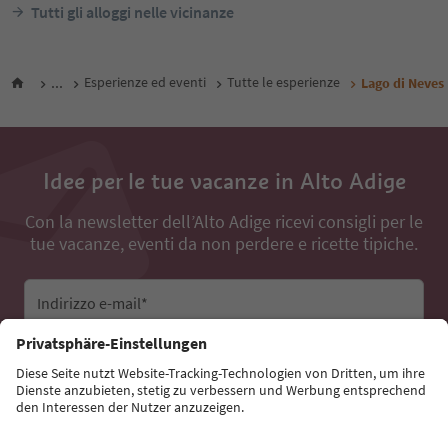
Tutti gli alloggi nelle vicinanze
...
Esperienze ed eventi
Tutte le esperienze
Lago di Neves
Idee per le tue vacanze in Alto Adige
Con la newsletter dell’Alto Adige ricevi consigli per le
tue vacanze, eventi da non perdere e ricette tipiche.
Indirizzo e-mail*
Iscriviti alla newsletter