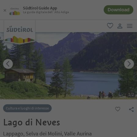
Südtirol Guide App
Download
La guida digitale dell´Alto Adige
men
favoriti
user lin
1
/
2
Cultura e luoghi di interesse
Lago di Neves
Lappago, Selva dei Molini, Valle Aurina