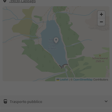
,39030,Lappago
+
−
Leaflet
|
©
OpenStreetMap
Contributors
Trasporto pubblico