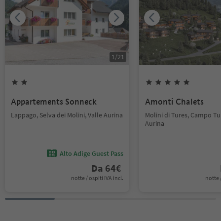
1
/
21
Appartements Sonneck
Amonti Chalets
Lappago, Selva dei Molini, Valle Aurina
Molini di Tures, Campo Tur
Aurina
Alto Adige Guest Pass
Da
64
€
notte / ospiti IVA incl.
notte /