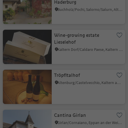
Haderburg
Buchholz/Pochi, Salorno/Salurn, Alto Adige Wine Road
Wine-growing estate
Lieselehof
Kaltern Dorf/Caldaro Paese, Kaltern an der Weinstraße/Caldaro sulla Strada del Vino, Alto Adige Wine Road
Tröpfltalhof
Altenburg/Castelvecchio, Kaltern an der Weinstraße/Caldaro sulla Strada del Vino, Alto Adige Wine Road
Cantina Girlan
Girlan/Cornaiano, Eppan an der Weinstaße/Appiano sulla Strada del Vino, Alto Adige Wine Road