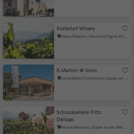
Kollerhof Winery
Mazon/Mazzon, Neumarkt/Egna, Alto Adige Wine Road
K.Martini & Sohn
Schreckbichl/Colterenzio, Eppan an der Weinstaße/Appiano sulla Strada del Vino, Alto Adige Wine Road
Schlosskellerei Fritz
Dellago
Missian/Missiano, Eppan an der Weinstaße/Appiano sulla Strada del Vino, Alto Adige Wine Road