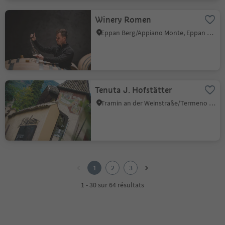
Winery Romen
Eppan Berg/Appiano Monte, Eppan an der Weinstaße/Appiano sulla Strada del Vino, Alto Adige Wine Road
Tenuta J. Hofstätter
Tramin an der Weinstraße/Termeno sulla Strada del Vino, Alto Adige Wine Road
1
2
1
2
3
3
1 - 30 sur 64 résultats