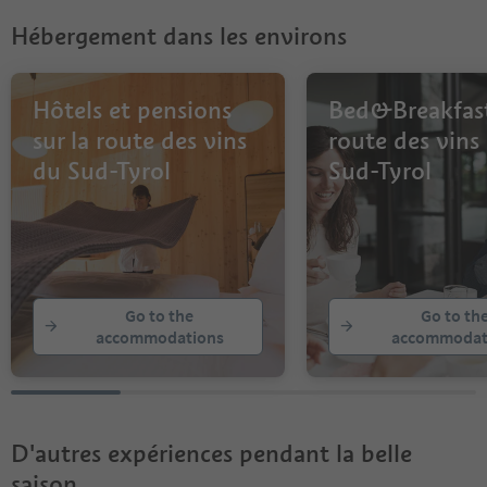
Hébergement dans les environs
Hôtels et pensions
Bed&Breakfast
sur la route des vins
route des vins
du Sud-Tyrol
Sud-Tyrol
Go to the
Go to th
accommodations
accommodat
D'autres expériences pendant la belle
saison