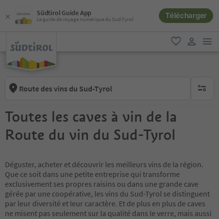
Südtirol Guide App
Télécharger
Le guide de voyage numérique du Sud-Tyrol
lie
favori
lien util
Route des vins du Sud-Tyrol
aucun fi
Toutes les caves à vin de la
Route du vin du Sud-Tyrol
Déguster, acheter et découvrir les meilleurs vins de la région.
Que ce soit dans une petite entreprise qui transforme
exclusivement ses propres raisins ou dans une grande cave
gérée par une coopérative, les vins du Sud-Tyrol se distinguent
par leur diversité et leur caractère. Et de plus en plus de caves
ne misent pas seulement sur la qualité dans le verre, mais aussi