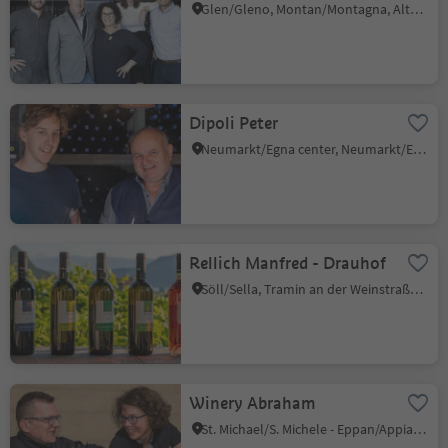
Glen/Gleno, Montan/Montagna, Alto Adige Wine Road
Dipoli Peter
Neumarkt/Egna center, Neumarkt/Egna, Alto Adige Wine Road
Rellich Manfred - Drauhof
Söll/Sella, Tramin an der Weinstraße/Termeno sulla Strada del Vino, Alto Adige Wine Road
Winery Abraham
St. Michael/S. Michele - Eppan/Appiano, Eppan an der Weinstaße/Appiano sulla Strada del Vino, Alto Adige Wine Road