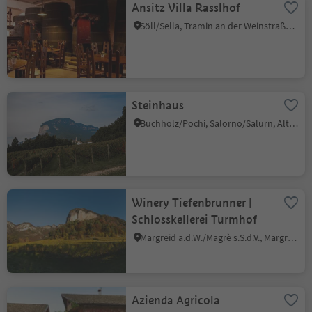
Ansitz Villa Rasslhof
Söll/Sella, Tramin an der Weinstraße/Termeno sulla Strada del Vino, Alto Adige Wine Road
Steinhaus
Buchholz/Pochi, Salorno/Salurn, Alto Adige Wine Road
Winery Tiefenbrunner |
Schlosskellerei Turmhof
Margreid a.d.W./Magrè s.S.d.V., Margreid an der Weinstraße/Magrè sulla Strada del Vino, Alto Adige Wine Road
Azienda Agricola