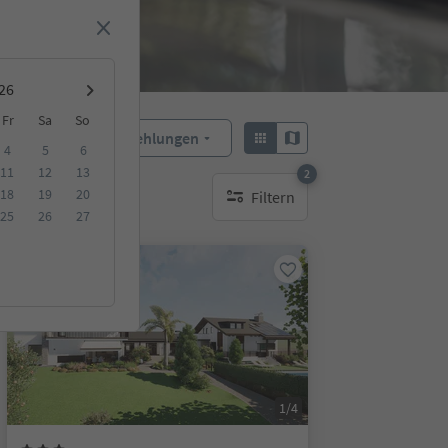
Fr
Sa
So
Empfehlungen
Sortieren:
4
5
6
11
12
13
2
18
19
20
Filtern
aktive Filter
25
26
27
Online buchbar
1/4