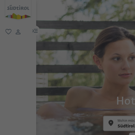
menu link
favorit
user link
Hot
Wohin möch