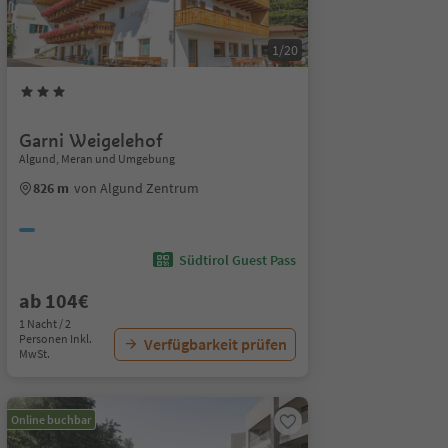
1/20
Garni Weigelehof
Algund, Meran und Umgebung
826 m
von Algund Zentrum
Südtirol Guest Pass
ab 104€
1 Nacht / 2
Personen Inkl.
Verfügbarkeit prüfen
MwSt.
Online buchbar