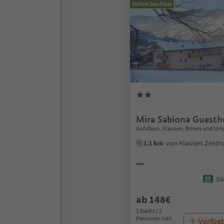
Online buchbar
Mira Sabiona Guesth
Gufidaun, Klausen, Brixen und U
2.1 km
von Klausen Zent
Sü
ab 148€
1 Nacht / 2
Personen Inkl.
Verfügb