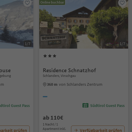
Online buchbar
1/7
1/7
ouse
Residence Schnatzhof
mgebung
Schlanders, Vinschgau
rum
360 m
von Schlanders Zentrum
dtirol Guest Pass
Südtirol Guest Pass
ab 110€
1 Nacht / 1
Apartment Inkl.
arkeit prüfen
Verfügbarkeit prüfen