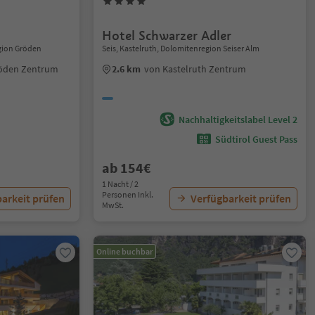
Hotel Schwarzer Adler
gion Gröden
Seis, Kastelruth, Dolomitenregion Seiser Alm
röden Zentrum
2.6 km
von Kastelruth Zentrum
Nachhaltigkeitslabel Level 2
Südtirol Guest Pass
ab 154€
1 Nacht / 2
Personen Inkl.
arkeit prüfen
Verfügbarkeit prüfen
MwSt.
Online buchbar