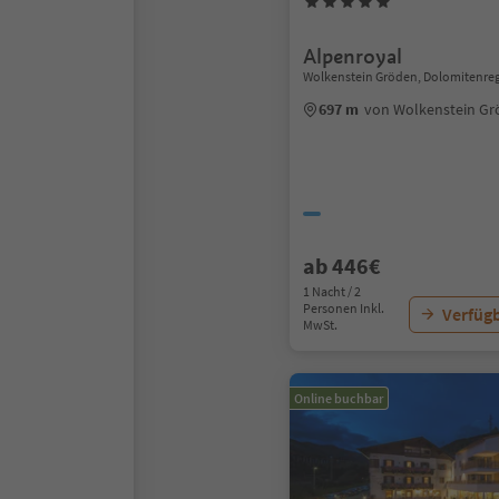
Alpenroyal
Wolkenstein Gröden, Dolomitenre
697 m
von Wolkenstein G
ab 446€
1 Nacht / 2
Personen Inkl.
Verfügb
MwSt.
Online buchbar