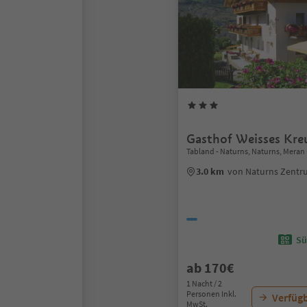
Gasthof Weisses Kre
Tabland - Naturns, Naturns, Mer
3.0 km
von Naturns Zent
Sü
ab 170€
1 Nacht / 2
Personen Inkl.
Verfügb
MwSt.