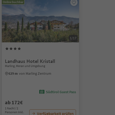
Online buchbar
1/17
Landhaus Hotel Kristall
Marling, Meran und Umgebung
629 m
von Marling Zentrum
Südtirol Guest Pass
ab 172€
1 Nacht / 2
Personen Inkl.
Verfügbarkeit prüfen