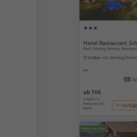
Hotel Restaurant Sc
Ried - Sterzing, Sterzing, Sterzin
3.2 km
von Sterzing Zent
Sü
ab 70€
1 Nacht / 2
Personen Inkl.
Verfügb
MwSt.
Online buchbar