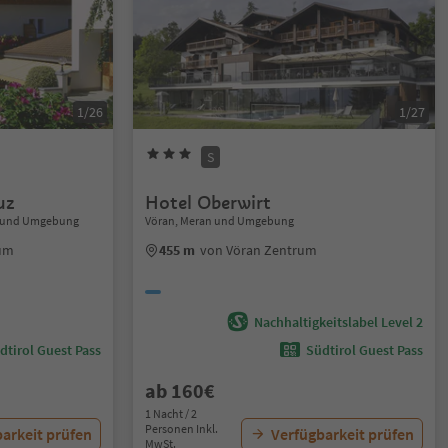
1/26
1/27
S
uz
Hotel Oberwirt
an und Umgebung
Vöran, Meran und Umgebung
rum
455 m
von Vöran Zentrum
Nachhaltigkeitslabel Level 2
dtirol Guest Pass
Südtirol Guest Pass
ab 160€
1 Nacht / 2
Personen Inkl.
arkeit prüfen
Verfügbarkeit prüfen
MwSt.