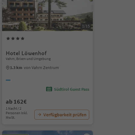
1/15
Hotel Löwenhof
Vahrn, Brixen und Umgebung
1.3 km
von Vahrn Zentrum
Südtirol Guest Pass
ab 162€
1 Nacht / 2
Personen Inkl.
Verfügbarkeit prüfen
MwSt.