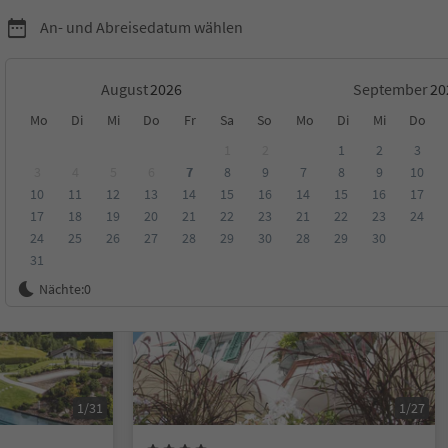
An- und Abreisedatum wählen
August
September
Mo
Di
Mi
Do
Fr
Sa
So
Mo
Di
Mi
Do
1
2
1
2
3
3
4
5
6
7
8
9
7
8
9
10
10
11
12
13
14
15
16
14
15
16
17
ungen
Kategorie
Verpflegungsart
Nachhaltige Unterkunft
17
18
19
20
21
22
23
21
22
23
24
24
25
26
27
28
29
30
28
29
30
31
Online buchbar
Nächte:
0
1/31
1/27