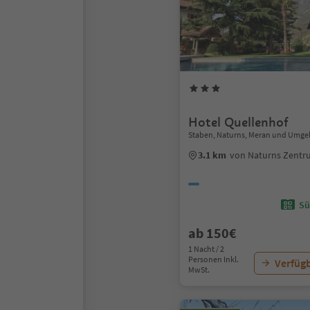
Hotel Quellenhof
Staben, Naturns, Meran und Umg
3.1 km
von Naturns Zent
Sü
ab 150€
1 Nacht / 2
Personen Inkl.
Verfügb
MwSt.