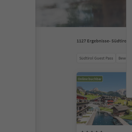
1127
Ergebnisse
- Südtirol
Südtirol Guest Pass
Bewert
Online buchbar