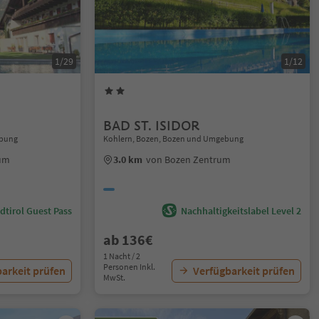
1/29
1/12
BAD ST. ISIDOR
ebung
Kohlern, Bozen, Bozen und Umgebung
rum
3.0 km
von Bozen Zentrum
dtirol Guest Pass
Nachhaltigkeitslabel Level 2
ab 136€
1 Nacht / 2
Personen Inkl.
arkeit prüfen
Verfügbarkeit prüfen
MwSt.