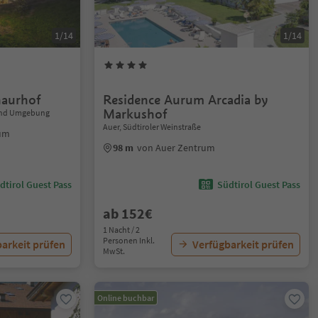
1/14
1/14
haurhof
Residence Aurum Arcadia by
Markushof
g und Umgebung
Auer, Südtiroler Weinstraße
rum
98 m
von Auer Zentrum
dtirol Guest Pass
Südtirol Guest Pass
ab 152€
1 Nacht / 2
Personen Inkl.
arkeit prüfen
Verfügbarkeit prüfen
MwSt.
Online buchbar