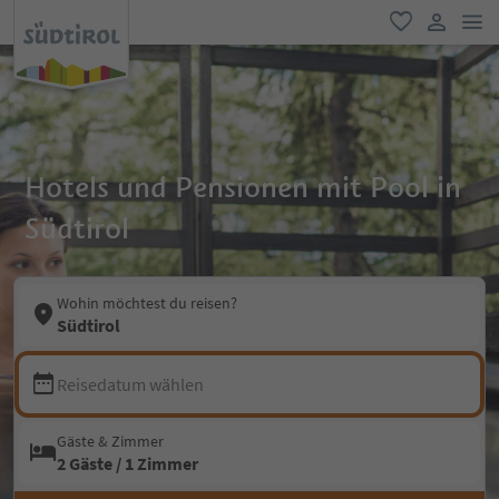
men
favorit
user lin
Hotels und Pensionen mit Pool in
Südtirol
Wohin möchtest du reisen?
Südtirol
Reisedatum wählen
Gäste & Zimmer
2 Gäste / 1 Zimmer