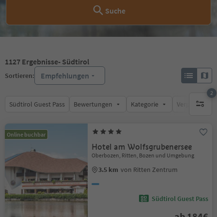
Suche
1127
Ergebnisse
- Südtirol
Empfehlungen
Sortieren:
2
Südtirol Guest Pass
Bewertungen
Kategorie
Verpflegungsa
aktive F
Online buchbar
Hotel am Wolfsgrubenersee
Oberbozen, Ritten, Bozen und Umgebung
3.5 km
von Ritten Zentrum
Südtirol Guest Pass
ab 184€