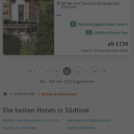
317 m
von Tiers am Rosengarten
Zentrum
Nachhaltigkeitslabel Level 3
Südtirol Guest Pass
ab 172€
1 Nacht / 2 Personen Inkl. MwSt.
1
2
...
...
1
10
11
12
38
3
4
301 - 330 von 1127 Ergebnissen
5
6
Unterkünfte
Hotels & Pensionen
7
8
Die besten Hotels in Südtirol
9
10
Hotels und Pensionen mit Pool
Haustiere erlaubt-Hotels
11
Hotels für Familien
Hotels Wellness
12