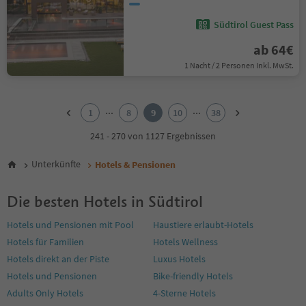
Südtirol Guest Pass
ab 64€
1 Nacht / 2 Personen Inkl. MwSt.
1
2
...
...
1
8
9
10
38
3
4
241 - 270 von 1127 Ergebnissen
5
6
Unterkünfte
Hotels & Pensionen
7
8
Die besten Hotels in Südtirol
9
10
Hotels und Pensionen mit Pool
Haustiere erlaubt-Hotels
11
Hotels für Familien
Hotels Wellness
12
13
Hotels direkt an der Piste
Luxus Hotels
14
Hotels und Pensionen
Bike-friendly Hotels
15
Adults Only Hotels
4-Sterne Hotels
16