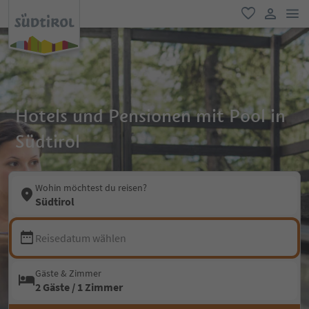
men
favorit
user lin
Hotels und Pensionen mit Pool in
Südtirol
Wohin möchtest du reisen?
Südtirol
Reisedatum wählen
Gäste & Zimmer
2 Gäste / 1 Zimmer