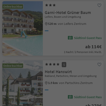
Online buchbar
Garni-Hotel Grüner Baum
Leifers, Bozen und Umgebung
520 m
von Leifers Zentrum
Südtirol Guest Pass
ab 114€
1 Nacht / 2 Personen Inkl. MwSt.
S
Online buchbar
Hotel Hanswirt
Rabland, Partschins, Meran und Umgebung
1.9 km
von Partschins Zentrum
Südtirol Guest Pass
ab 270€