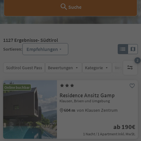
Suche
1127
Ergebnisse
- Südtirol
Empfehlungen
Sortieren:
2
Südtirol Guest Pass
Bewertungen
Kategorie
Verpflegungsa
aktive F
Online buchbar
Residence Ansitz Gamp
Klausen, Brixen und Umgebung
604 m
von Klausen Zentrum
ab 190€
1 Nacht / 1 Apartment Inkl. MwSt.