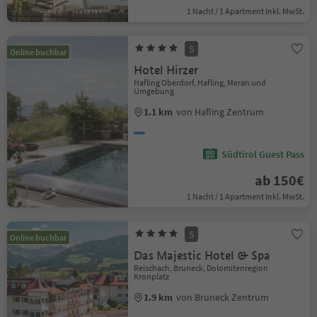
1 Nacht / 1 Apartment Inkl. MwSt.
S
Online buchbar
Hotel Hirzer
Hafling Oberdorf, Hafling, Meran und
Umgebung
1.1 km
von Hafling Zentrum
Südtirol Guest Pass
ab 150€
1 Nacht / 1 Apartment Inkl. MwSt.
S
Online buchbar
Das Majestic Hotel & Spa
Reischach, Bruneck, Dolomitenregion
Kronplatz
1.9 km
von Bruneck Zentrum