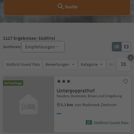
Suche
1127
Ergebnisse
- Südtirol
Empfehlungen
Sortieren:
2
Südtirol Guest Pass
Bewertungen
Kategorie
Verpflegungsa
aktive F
Auf Anfrage
Untergopprathof
Nauders, Rodeneck, Brixen und Umgebung
1.2 km
von Rodeneck Zentrum
Südtirol Guest Pass