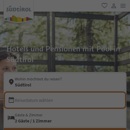
men
favorit
user lin
Hotels und Pensionen mit Pool in
Südtirol
Wohin möchtest du reisen?
Südtirol
Reisedatum wählen
Gäste & Zimmer
2 Gäste / 1 Zimmer