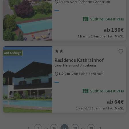
330 m
von Tscherms Zentrum
Südtirol Guest Pass
ab 130€
1 Nacht / 2 Personen Inkl. MwSt.
Auf Anfrage
Residence Kathrainhof
Lana, Meran und Umgebung
1.2 km
von Lana Zentrum
Südtirol Guest Pass
ab 64€
1 Nacht / 1 Apartment Inkl. MwSt.
1
2
...
...
1
26
27
28
38