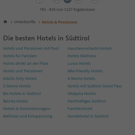
3
4
781 - 810 von 1127 Ergebnissen
5
6
Unterkünfte
Hotels & Pensionen
7
8
Die besten Hotels in Südtirol
9
10
Hotels und Pensionen mit Pool
Haustiere erlaubt-Hotels
11
Hotels für Familien
Hotels Wellness
12
13
Hotels direkt an der Piste
Luxus Hotels
14
Hotels und Pensionen
Bike-friendly Hotels
15
Adults Only Hotels
4-Sterne Hotels
16
3-Sterne Hotels
Hotels mit Südtirol Guest Pass
17
18
Bio Hotels in Südtirol
Vitalpina Hotels
19
Belvita Hotels
Nachhaltiges Südtirol
20
Hotels in Dolomitenregion
Familienhotel
21
Wellness und Entspannung
Hundehotel in Südtirol
22
23
24
25