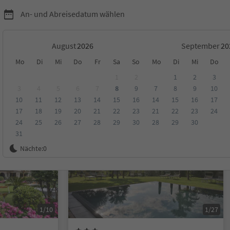
An- und Abreisedatum wählen
August
September
Mo
Di
Mi
Do
Fr
Sa
So
Mo
Di
Mi
Do
1
2
1
2
3
3
4
5
6
7
8
9
7
8
9
10
10
11
12
13
14
15
16
14
15
16
17
ungen
Kategorie
Verpflegungsart
Nachhaltige Unterkunft
17
18
19
20
21
22
23
21
22
23
24
24
25
26
27
28
29
30
28
29
30
31
Online buchbar
Nächte:
0
1/10
1/27