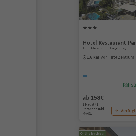
Hotel Restaurant P
Tirol, Meran und Umgebung
1.6 km
von Tirol Zentrum
Sü
ab 158€
1 Nacht / 2
Personen Inkl.
Verfügb
MwSt.
Online buchbar