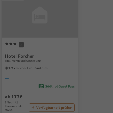
S
Hotel Forcher
Tirol, Meran und Umgebung
1.2 km
von Tirol Zentrum
Südtirol Guest Pass
ab 172€
1 Nacht / 2
Personen Inkl.
Verfügbarkeit prüfen
MwSt.