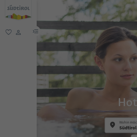
menu link
favorit
user link
Hot
Wohin möch