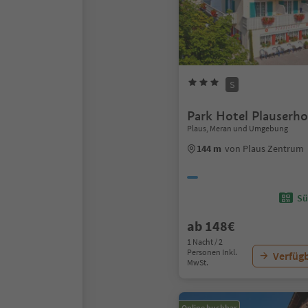
S
Park Hotel Plauserho
Plaus, Meran und Umgebung
144 m
von Plaus Zentrum
Sü
ab 148€
1 Nacht / 2
Personen Inkl.
Verfügb
MwSt.
Online buchbar