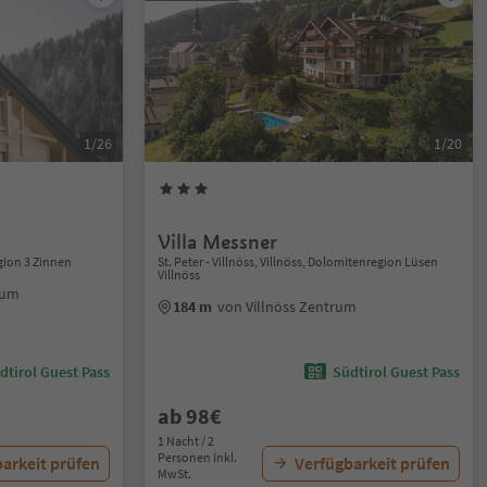
1/26
1/20
Villa Messner
gion 3 Zinnen
St. Peter - Villnöss, Villnöss, Dolomitenregion Lüsen
Villnöss
rum
184 m
von Villnöss Zentrum
dtirol Guest Pass
Südtirol Guest Pass
ab 98€
1 Nacht / 2
Personen Inkl.
arkeit prüfen
Verfügbarkeit prüfen
MwSt.