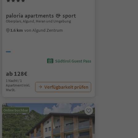
paloria apartments & sport
Oberplars, Algund, Meran und Umgebung
1.6 km
von Algund Zentrum
Südtirol Guest Pass
ab 128€
1 Nacht / 1
Apartment Inkl.
Verfügbarkeit prüfen
MwSt.
Online buchbar