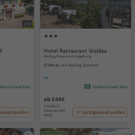
1/10
1/5
f
Hotel Restaurant Waldea
Marling, Meran und Umgebung
781 m
von Marling Zentrum
dtirol Guest Pass
Südtirol Guest Pass
ab 144€
1 Nacht / 2
Personen Inkl.
arkeit prüfen
Verfügbarkeit prüfen
MwSt.
Online buchbar