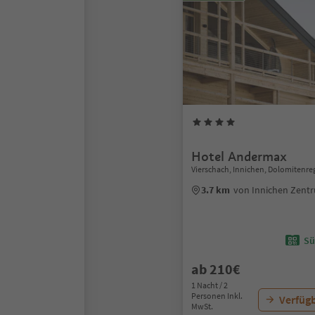
Hotel Andermax
Vierschach, Innichen, Dolomitenre
3.7 km
von Innichen Zent
Sü
ab 210€
1 Nacht / 2
Personen Inkl.
Verfügb
MwSt.