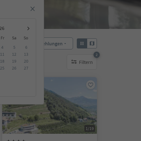
Fr
Sa
So
Empfehlungen
Sortieren:
4
5
6
11
12
13
2
18
19
20
Filtern
aktive Filter
25
26
27
Online buchbar
1/19