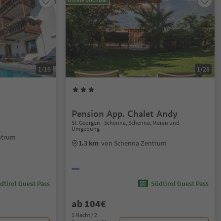
1/16
1/28
Pension App. Chalet Andy
St. Georgen - Schenna, Schenna, Meran und
Umgebung
ntrum
1.3 km
von Schenna Zentrum
dtirol Guest Pass
Südtirol Guest Pass
ab 104€
1 Nacht / 2