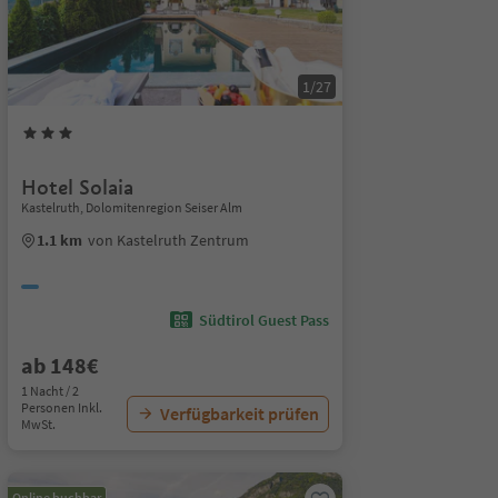
1/27
Hotel Solaia
Kastelruth, Dolomitenregion Seiser Alm
1.1 km
von Kastelruth Zentrum
Südtirol Guest Pass
ab 148€
1 Nacht / 2
Personen Inkl.
Verfügbarkeit prüfen
MwSt.
Online buchbar