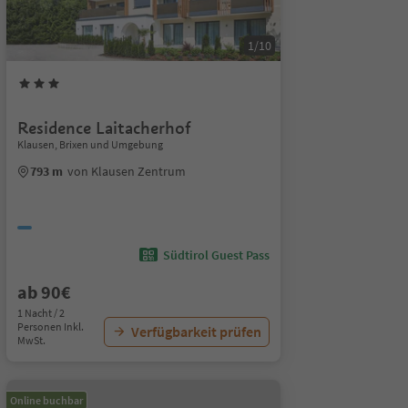
1/10
Residence Laitacherhof
Klausen, Brixen und Umgebung
793 m
von Klausen Zentrum
Südtirol Guest Pass
ab 90€
1 Nacht / 2
Personen Inkl.
Verfügbarkeit prüfen
MwSt.
Online buchbar