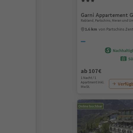
Garni Appartement G
Rabland, Partschins, Meran und 
1.6 km
von Partschins Ze
Nachhaltigk
Sü
ab 107€
1 Nacht / 1
Apartment Inkl.
Verfügb
MwSt.
Online buchbar