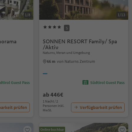
1/8
1/13
S
anorama
SONNEN RESORT Family/ Spa
/Aktiv
Naturns, Meran und Umgebung
66 m
von Naturns Zentrum
dtirol Guest Pass
Südtirol Guest Pass
ab 446€
1 Nacht / 2
Personen Inkl.
arkeit prüfen
Verfügbarkeit prüfen
MwSt.
Online buchbar