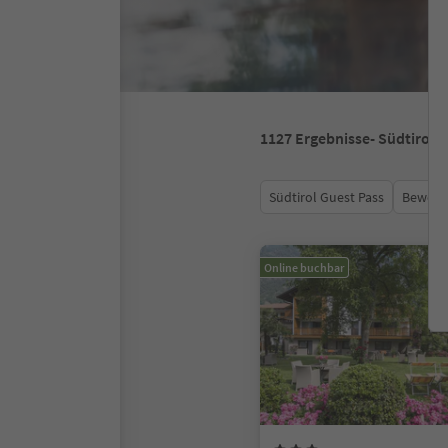
1127
Ergebnisse
- Südtirol
Südtirol Guest Pass
Bewert
Online buchbar