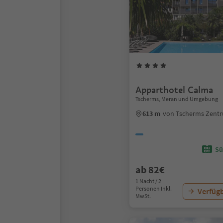
Apparthotel Calma
Tscherms, Meran und Umgebung
613 m
von Tscherms Zent
Sü
ab 82€
1 Nacht / 2
Personen Inkl.
Verfügb
MwSt.