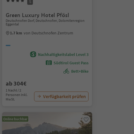
S
Green Luxury Hotel Pfösl
Deutschnofen Dorf, Deutschnofen, Dolomitenregion
Eggental
1.7 km
von Deutschnofen Zentrum
Nachhaltigkeitslabel Level 3
Südtirol Guest Pass
Bett+Bike
ab 304€
1 Nacht / 2
Personen Inkl.
Verfügbarkeit prüfen
MwSt.
Online buchbar