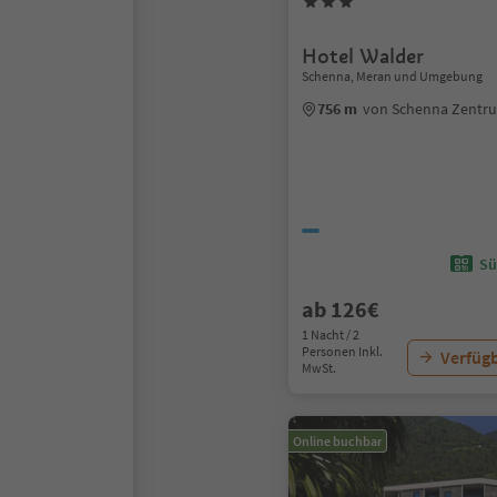
Hotel Walder
Schenna, Meran und Umgebung
756 m
von Schenna Zentr
Sü
ab 126€
1 Nacht / 2
Personen Inkl.
Verfügb
MwSt.
Online buchbar