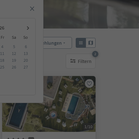
Fr
Sa
So
Empfehlungen
Sortieren:
4
5
6
11
12
13
2
18
19
20
Filtern
aktive Filter
25
26
27
Online buchbar
1/10