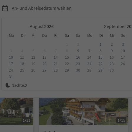
An- und Abreisedatum wählen
August
September
Mo
Di
Mi
Do
Fr
Sa
So
Mo
Di
Mi
Do
1
2
1
2
3
3
4
5
6
7
8
9
7
8
9
10
10
11
12
13
14
15
16
14
15
16
17
ungen
Kategorie
Verpflegungsart
Nachhaltige Unterkunft
17
18
19
20
21
22
23
21
22
23
24
24
25
26
27
28
29
30
28
29
30
31
Online buchbar
Nächte:
0
1/11
1/15