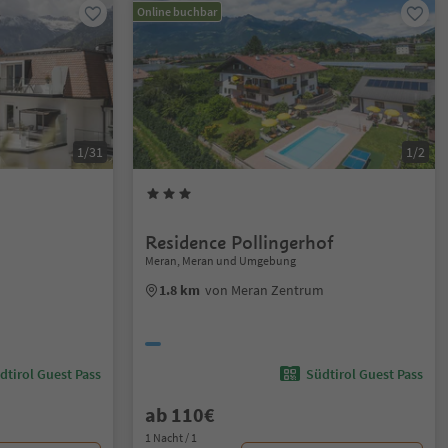
Online buchbar
1/31
1/2
Residence Pollingerhof
Meran, Meran und Umgebung
1.8 km
von Meran Zentrum
dtirol Guest Pass
Südtirol Guest Pass
ab 110€
1 Nacht / 1