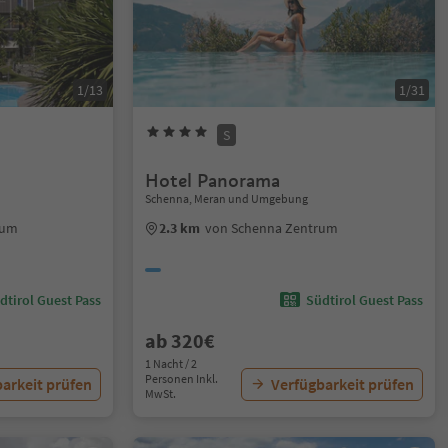
1/13
1/31
S
Hotel Panorama
Schenna, Meran und Umgebung
rum
2.3 km
von Schenna Zentrum
dtirol Guest Pass
Südtirol Guest Pass
ab 320€
1 Nacht / 2
Personen Inkl.
arkeit prüfen
Verfügbarkeit prüfen
MwSt.