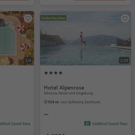
Online buchbar
1/4
1/28
Hotel Alpenrose
Schenna, Meran und Umgebung
954 m
von Schenna Zentrum
dtirol Guest Pass
Südtirol Guest Pass