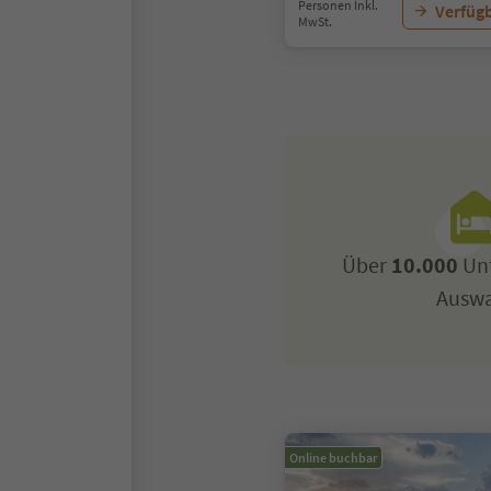
Personen Inkl.
Verfügb
MwSt.
Über
10.000
Unt
Ausw
Online buchbar