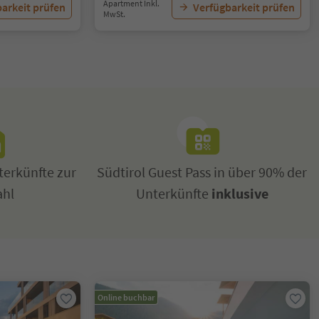
Apartment Inkl.
arkeit prüfen
Verfügbarkeit prüfen
MwSt.
erkünfte zur
Südtirol Guest Pass in über 90% der
ahl
Unterkünfte
inklusive
Online buchbar