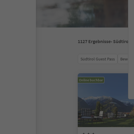
1127
Ergebnisse
- Südtirol
Südtirol Guest Pass
Bewert
Online buchbar