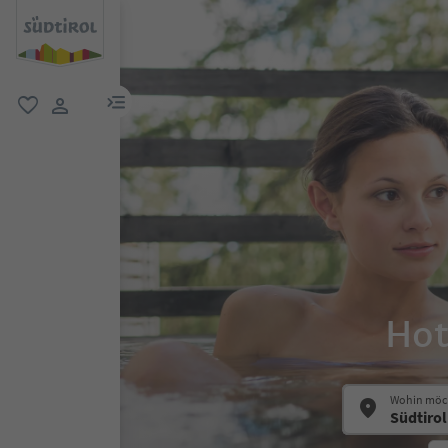
menu link
favorit
user link
Hot
Wohin möch