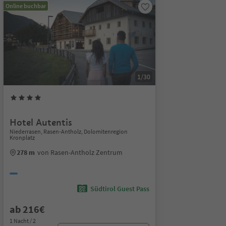
Online buchbar
1/30
Hotel Autentis
Niederrasen, Rasen-Antholz, Dolomitenregion
Kronplatz
278 m
von Rasen-Antholz Zentrum
Südtirol Guest Pass
ab 216€
1 Nacht / 2