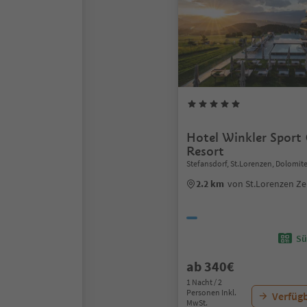
Hotel Winkler Sport
Resort
Stefansdorf, St.Lorenzen, Dolomit
2.2 km
von St.Lorenzen Z
Sü
ab 340€
1 Nacht / 2
Personen Inkl.
Verfügb
MwSt.