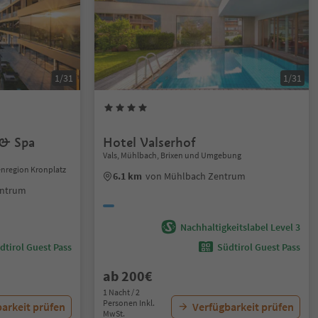
1/31
1/31
 & Spa
Hotel Valserhof
Vals, Mühlbach, Brixen und Umgebung
enregion Kronplatz
6.1 km
von Mühlbach Zentrum
entrum
Nachhaltigkeitslabel Level 3
dtirol Guest Pass
Südtirol Guest Pass
ab 200€
1 Nacht / 2
Personen Inkl.
arkeit prüfen
Verfügbarkeit prüfen
MwSt.