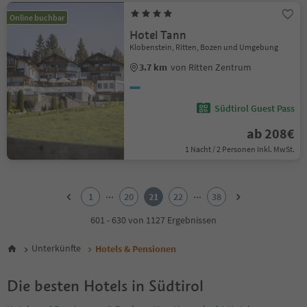
Online buchbar
Hotel Tann
Klobenstein, Ritten, Bozen und Umgebung
3.7 km
von Ritten Zentrum
Südtirol Guest Pass
ab 208€
1 Nacht / 2 Personen Inkl. MwSt.
1
2
...
...
1
20
21
22
38
3
4
601 - 630 von 1127 Ergebnissen
5
6
Unterkünfte
Hotels & Pensionen
7
8
Die besten Hotels in Südtirol
9
10