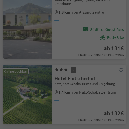
Mühlbach - Algund, Algund, Meran und
Umgebung
1.3 km
von Algund Zentrum
Südtirol Guest Pass
Bett+Bike
ab 131€
1 Nacht / 2 Personen Inkl. MwSt.
S
Online buchbar
Hotel Flötscherhof
Natz, Natz-Schabs, Brixen und Umgebung
1.4 km
von Natz-Schabs Zentrum
ab 132€
1 Nacht / 2 Personen Inkl. MwSt.