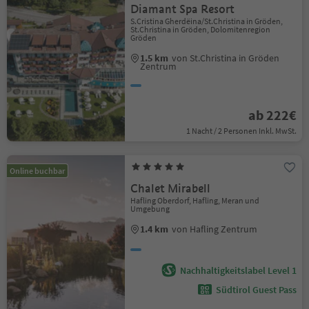
Diamant Spa Resort
S.Cristina Gherdëina/St.Christina in Gröden,
St.Christina in Gröden, Dolomitenregion
Gröden
1.5 km
von St.Christina in Gröden
Zentrum
ab 222€
1 Nacht / 2 Personen Inkl. MwSt.
Online buchbar
Chalet Mirabell
Hafling Oberdorf, Hafling, Meran und
Umgebung
1.4 km
von Hafling Zentrum
Nachhaltigkeitslabel Level 1
Südtirol Guest Pass