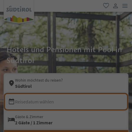
men
favorit
user lin
Hotels und Pensionen mit Pool in
Südtirol
Wohin möchtest du reisen?
Südtirol
Reisedatum wählen
Gäste & Zimmer
2 Gäste / 1 Zimmer