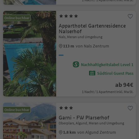
Online buchbar
Apparthotel Gartenresidence
Nalserhof
Nals, Meran und Umgebung
113 m
von Nals Zentrum
Nachhaltigkeitslabel Level 1
Südtirol Guest Pass
ab 94€
1 Nacht / 1 Apartment Inkl. MwSt.
Online buchbar
Garni - FW Plarserhof
Oberplars, Algund, Meran und Umgebung
1.8 km
von Algund Zentrum