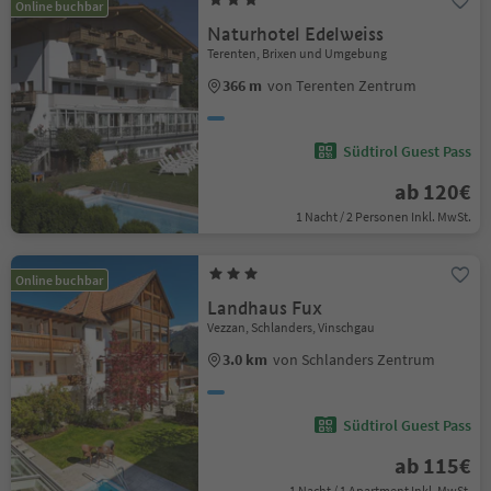
Online buchbar
Naturhotel Edelweiss
Terenten, Brixen und Umgebung
366 m
von Terenten Zentrum
Südtirol Guest Pass
ab 120€
1 Nacht / 2 Personen Inkl. MwSt.
Online buchbar
Landhaus Fux
Vezzan, Schlanders, Vinschgau
3.0 km
von Schlanders Zentrum
Südtirol Guest Pass
ab 115€
1 Nacht / 1 Apartment Inkl. MwSt.