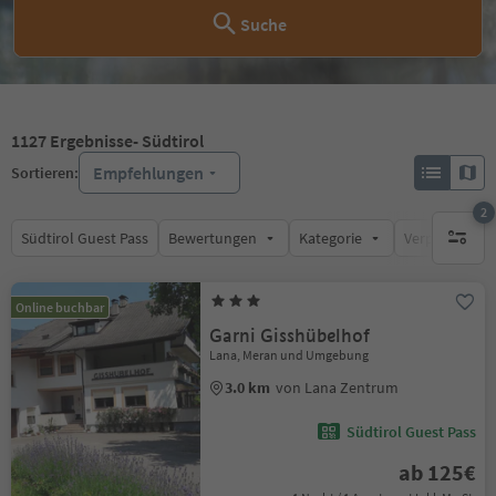
Suche
1127
Ergebnisse
- Südtirol
Empfehlungen
Sortieren:
2
Südtirol Guest Pass
Bewertungen
Kategorie
Verpflegungsa
aktive F
Online buchbar
Garni Gisshübelhof
Lana, Meran und Umgebung
3.0 km
von Lana Zentrum
Südtirol Guest Pass
ab 125€