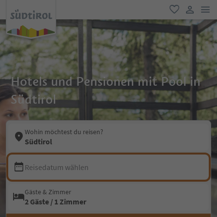
men
favorit
user lin
Hotels und Pensionen mit Pool in
Südtirol
Wohin möchtest du reisen?
Südtirol
Reisedatum wählen
Gäste & Zimmer
2 Gäste / 1 Zimmer