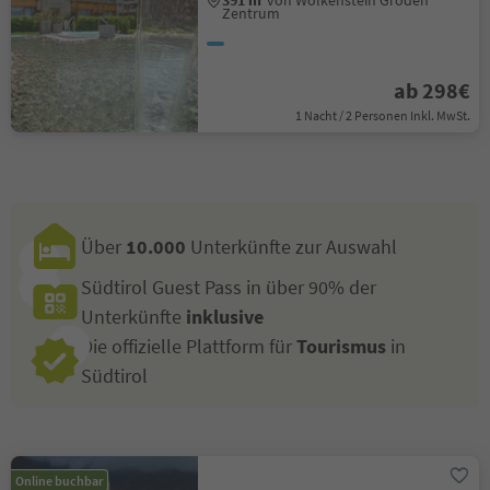
391 m
von Wolkenstein Gröden
Zentrum
ab 298€
1 Nacht / 2 Personen Inkl. MwSt.
Über
10.000
Unterkünfte zur Auswahl
Südtirol Guest Pass in über 90% der
Unterkünfte
inklusive
Die offizielle Plattform für
Tourismus
in
Südtirol
Online buchbar