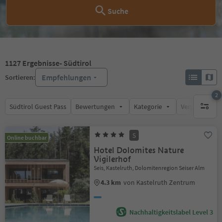
Suche
1127
Ergebnisse
- Südtirol
Empfehlungen
Sortieren:
2
Südtirol Guest Pass
Bewertungen
Kategorie
Verpflegungsa
aktive F
S
Online buchbar
Hotel Dolomites Nature
Vigilerhof
Seis, Kastelruth, Dolomitenregion Seiser Alm
4.3 km
von Kastelruth Zentrum
Nachhaltigkeitslabel Level 3