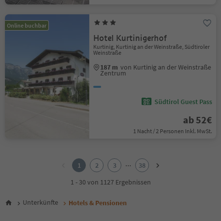
Online buchbar
Hotel Kurtinigerhof
Kurtinig, Kurtinig an der Weinstraße, Südtiroler
Weinstraße
187 m
von Kurtinig an der Weinstraße
Zentrum
Südtirol Guest Pass
ab 52€
1 Nacht / 2 Personen Inkl. MwSt.
1
2
...
1
2
3
38
3
4
1 - 30 von 1127 Ergebnissen
5
6
Unterkünfte
Hotels & Pensionen
7
8