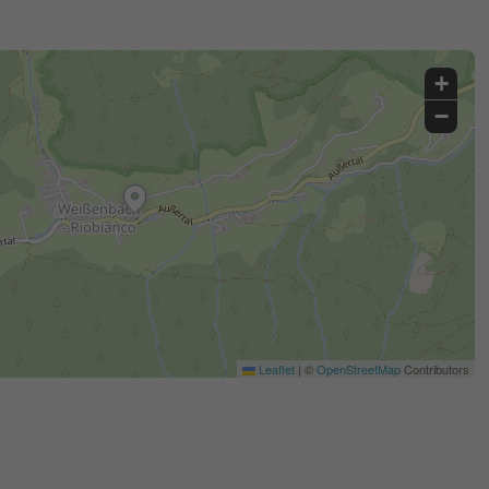
+
−
Leaflet
|
©
OpenStreetMap
Contributors