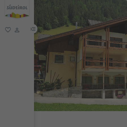
menu link
favorit
user link