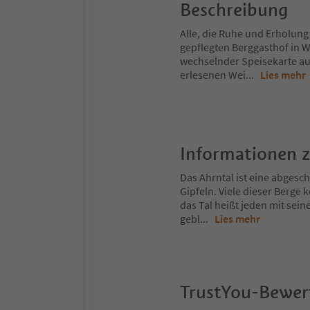
Beschreibung
Alle, die Ruhe und Erholung 
gepflegten Berggasthof in W
wechselnder Speisekarte au
erlesenen Wei
...
Lies mehr
Informationen 
Das Ahrntal ist eine abges
Gipfeln. Viele dieser Berg
das Tal heißt jeden mit sei
gebl
...
Lies mehr
TrustYou-Bewe