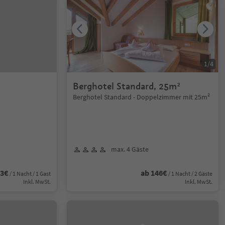
1
/
4
Berghotel Standard, 25m²
Berghotel Standard - Doppelzimmer mit 25m²
max. 4 Gäste
83€
ab 146€
/ 1 Nacht / 1 Gast
/ 1 Nacht / 2 Gäste
Inkl. MwSt.
Inkl. MwSt.