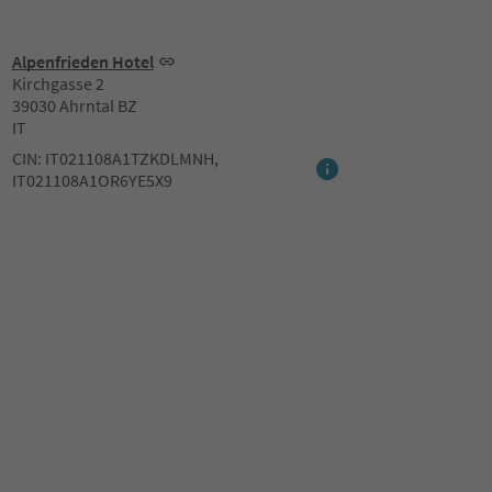
Alpenfrieden Hotel
Kirchgasse 2
39030 Ahrntal BZ
IT
CIN: IT021108A1TZKDLMNH,
IT021108A1OR6YE5X9