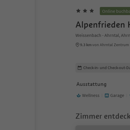
Online buchb
Alpenfrieden 
Weissenbach - Ahrntal, Ahrn
9.3 km
von Ahrntal Zentrum
Buchungsdetails bearbeiten
Check-in- und Check-out-D
Ausstattung
Wellness
Garage
Zimmer entdec