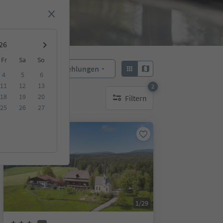
Fr
Sa
So
Empfehlungen
Sortieren:
4
5
6
11
12
13
2
18
19
20
Filtern
aktive Filter
25
26
27
Online buchbar
1/29