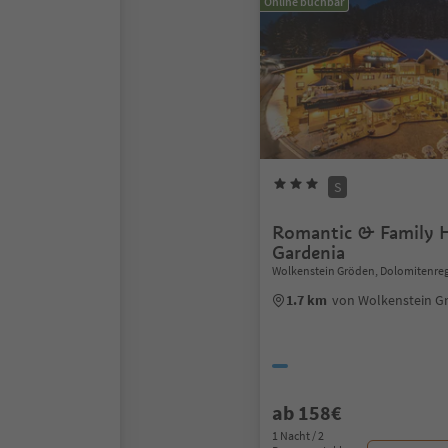
Online buchbar
S
Romantic & Family 
Gardenia
Wolkenstein Gröden, Dolomitenre
1.7 km
von Wolkenstein G
ab 158€
1 Nacht / 2