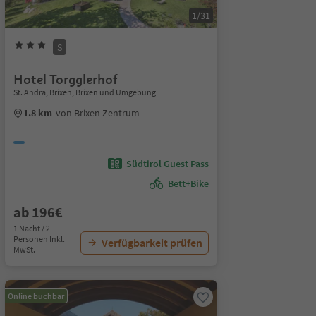
1/31
S
Hotel Torgglerhof
St. Andrä, Brixen, Brixen und Umgebung
1.8 km
von Brixen Zentrum
Südtirol Guest Pass
Bett+Bike
ab 196€
1 Nacht / 2
Personen Inkl.
Verfügbarkeit prüfen
MwSt.
Online buchbar