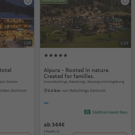
Online buchbar
1/29
1/13
Hotel
Alpura - Rooted in nature.
Created for families.
gion Gröden
Innerratschings, Ratschings, Sterzing und Umgebung
röden Zentrum
6.6 km
von Ratschings Zentrum
Südtirol Guest Pass
ab 344€
1 Nacht / 2