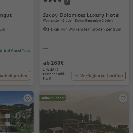
S
ungut
Savoy Dolomites Luxury Hotel
Wolkenstein Gröden, Dolomitenregion Gröden
rum
1.1 km
von Wolkenstein Gröden Zentrum
dtirol Guest Pass
ab 260€
1 Nacht / 2
Personen Inkl.
arkeit prüfen
Verfügbarkeit prüfen
MwSt.
Online buchbar