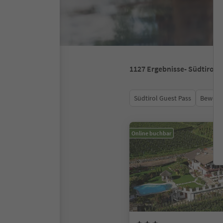
1127
Ergebnisse
- Südtirol
Südtirol Guest Pass
Bewert
Online buchbar