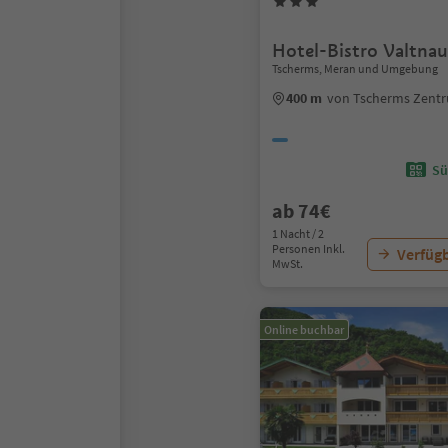
Hotel-Bistro Valtna
Tscherms, Meran und Umgebung
400 m
von Tscherms Zent
Sü
ab 74€
1 Nacht / 2
Personen Inkl.
Verfügb
MwSt.
Online buchbar