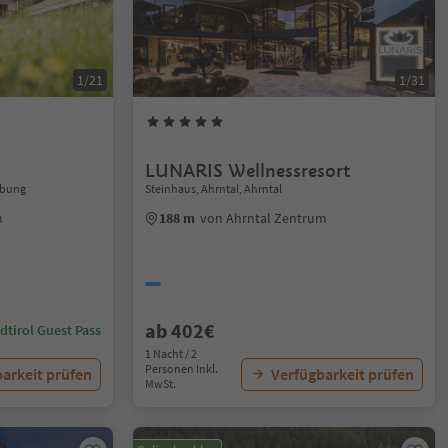
1/21
1/31
LUNARIS Wellnessresort
ebung
Steinhaus, Ahrntal, Ahrntal
m
188 m
von Ahrntal Zentrum
ab 402€
dtirol Guest Pass
1 Nacht / 2
Personen Inkl.
arkeit prüfen
Verfügbarkeit prüfen
MwSt.