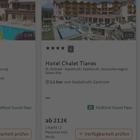
1/24
1/31
S
Hotel Chalet Tianes
ebung
St. Michael - Kastelruth, Kastelruth, Dolomitenregion
Seiser Alm
rum
2.5 km
von Kastelruth Zentrum
dtirol Guest Pass
Südtirol Guest Pass
ab 212€
1 Nacht / 2
Personen Inkl.
arkeit prüfen
Verfügbarkeit prüfen
MwSt.