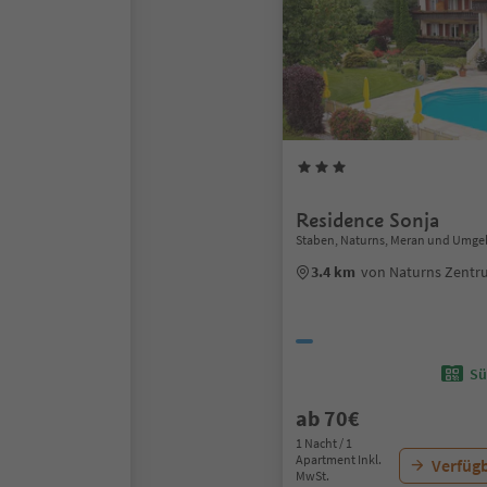
Residence Sonja
Staben, Naturns, Meran und Umg
3.4 km
von Naturns Zent
Sü
ab 70€
1 Nacht / 1
Apartment Inkl.
Verfügb
MwSt.