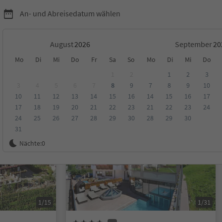
An- und Abreisedatum wählen
August
September
Mo
Di
Mi
Do
Fr
Sa
So
Mo
Di
Mi
Do
1
2
1
2
3
3
4
5
6
7
8
9
7
8
9
10
10
11
12
13
14
15
16
14
15
16
17
ungen
Kategorie
Verpflegungsart
Nachhaltige Unterkunft
17
18
19
20
21
22
23
21
22
23
24
24
25
26
27
28
29
30
28
29
30
31
Online buchbar
Nächte:
0
1/15
1/31