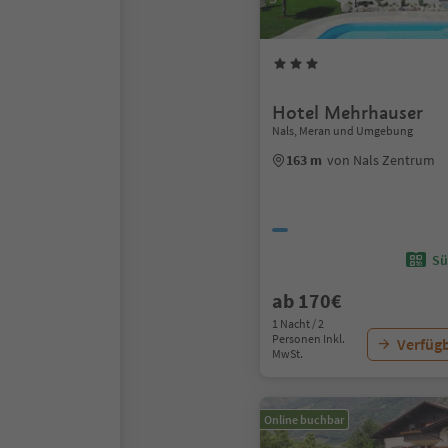
Hotel Mehrhauser
Nals, Meran und Umgebung
163 m
von Nals Zentrum
Sü
ab 170€
1 Nacht / 2
Personen Inkl.
Verfügb
MwSt.
Online buchbar