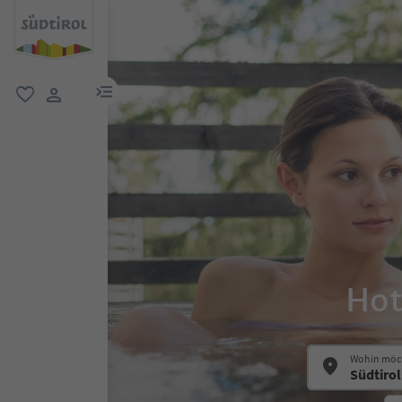
menu link
favorit
user link
Hot
Wohin möch