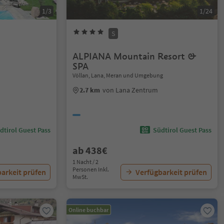
1/3
1/24
S
ALPIANA Mountain Resort &
SPA
Völlan, Lana, Meran und Umgebung
2.7 km
von Lana Zentrum
dtirol Guest Pass
Südtirol Guest Pass
ab 438€
1 Nacht / 2
Personen Inkl.
arkeit prüfen
Verfügbarkeit prüfen
MwSt.
Online buchbar