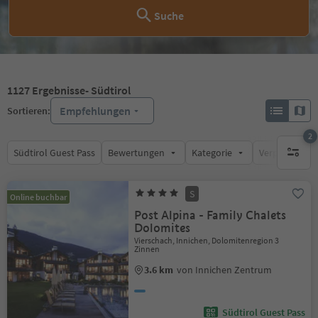
Suche
1127
Ergebnisse
- Südtirol
Empfehlungen
Sortieren:
2
Südtirol Guest Pass
Bewertungen
Kategorie
Verpflegungsa
aktive F
S
Online buchbar
Post Alpina - Family Chalets
Dolomites
Vierschach, Innichen, Dolomitenregion 3
Zinnen
3.6 km
von Innichen Zentrum
Südtirol Guest Pass