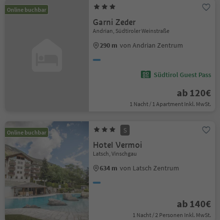
Online buchbar
Garni Zeder
Andrian, Südtiroler Weinstraße
290 m
von Andrian Zentrum
Südtirol Guest Pass
ab 120€
1 Nacht / 1 Apartment Inkl. MwSt.
S
Online buchbar
Hotel Vermoi
Latsch, Vinschgau
634 m
von Latsch Zentrum
ab 140€
1 Nacht / 2 Personen Inkl. MwSt.