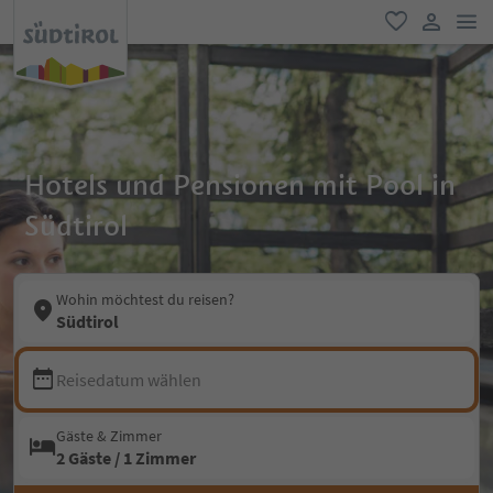
men
favorit
user lin
Hotels und Pensionen mit Pool in
Südtirol
Wohin möchtest du reisen?
Südtirol
Reisedatum wählen
Gäste & Zimmer
2 Gäste / 1 Zimmer