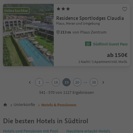
Online buchbar
Residence Sportlodges Claudia
Plaus, Meran und Umgebung
213 m
von Plaus Zentrum
Südtirol Guest Pass
ab 150€
1 Nacht / 1 Apartment Inkl. MwSt.
1
2
...
...
1
18
19
20
38
3
4
541 - 570 von 1127 Ergebnissen
5
6
Unterkünfte
Hotels & Pensionen
7
8
Die besten Hotels in Südtirol
9
10
Hotels und Pensionen mit Pool
Haustiere erlaubt-Hotels