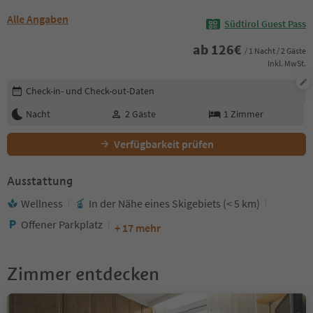
Alle Angaben
Südtirol Guest Pass
ab
126
€
/ 1 Nacht / 2 Gäste
Inkl. MwSt.
Buchungsdetails bearbeiten
Check-in- und Check-out-Daten
Nacht
2
Gäste
1
Zimmer
Verfügbarkeit prüfen
Ausstattung
Wellness
In der Nähe eines Skigebiets (< 5 km)
Offener Parkplatz
+ 17 mehr
Zimmer entdecken