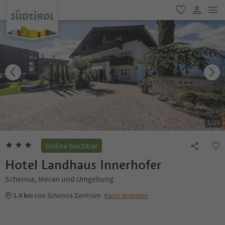
men
favorit
user lin
1
/
29
Online buchbar
Hotel Landhaus Innerhofer
Schenna, Meran und Umgebung
1.4 km
von Schenna Zentrum
Karte anzeigen