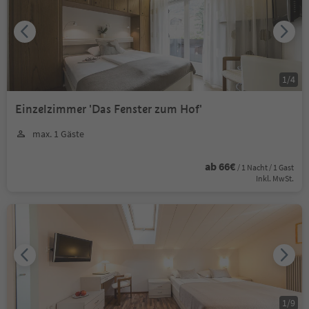
1
/
4
Einzelzimmer 'Das Fenster zum Hof'
max. 1 Gäste
ab 66€
/ 1 Nacht / 1 Gast
Inkl. MwSt.
1
/
9