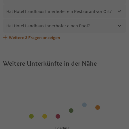
Hat Hotel Landhaus Innerhofer ein Restaurant vor Ort?
Hat Hotel Landhaus Innerhofer einen Pool?
Weitere
3
Fragen anzeigen
Sind Haustiere in der Unterkunft Hotel Landhaus
Erhalten die Gäste von Hotel Landhaus Innerhofer einen
Welche Services bietet Hotel Landhaus Innerhofer?
Innerhofer erlaubt?
Südtirol Guestpass?
Weitere Unterkünfte in der Nähe