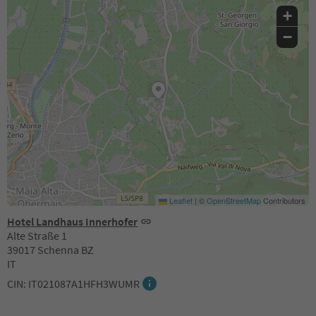
+
−
Leaflet
|
©
OpenStreetMap
Contributors
Hotel Landhaus Innerhofer
Alte Straße 1
39017 Schenna BZ
IT
CIN: IT021087A1HFH3WUMR