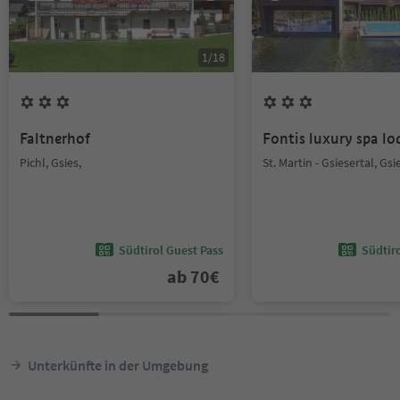
1
/
18
Faltnerhof
Fontis luxury spa lo
Pichl, Gsies,
St. Martin - Gsiesertal, Gsi
Südtirol Guest Pass
Südtir
ab
70
€
Unterkünfte in der Umgebung