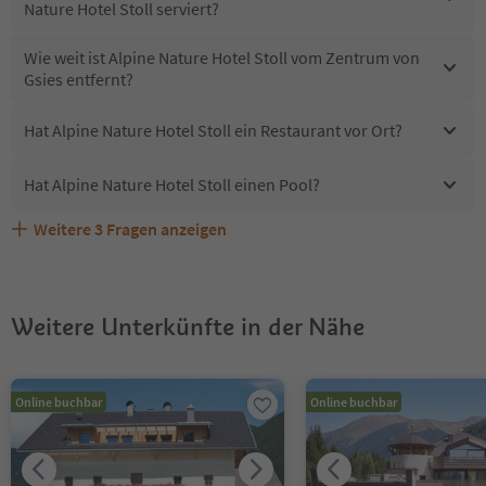
Nature Hotel Stoll serviert?
Wie weit ist Alpine Nature Hotel Stoll vom Zentrum von
Gsies entfernt?
Hat Alpine Nature Hotel Stoll ein Restaurant vor Ort?
Hat Alpine Nature Hotel Stoll einen Pool?
Weitere
3
Fragen anzeigen
Sind Haustiere in der Unterkunft Alpine Nature Hotel
Erhalten die Gäste von Alpine Nature Hotel Stoll einen
Welche Services bietet Alpine Nature Hotel Stoll?
Stoll erlaubt?
Südtirol Guestpass?
Weitere Unterkünfte in der Nähe
Online buchbar
Online buchbar