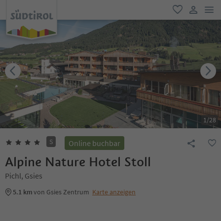
men
favorit
user lin
1
/
28
S
Online buchbar
Alpine Nature Hotel Stoll
Pichl, Gsies
5.1 km
von Gsies Zentrum
Karte anzeigen