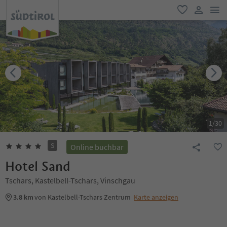
men
favorit
user lin
1
/
30
S
Online buchbar
Hotel Sand
Tschars, Kastelbell-Tschars, Vinschgau
3.8 km
von Kastelbell-Tschars Zentrum
Karte anzeigen