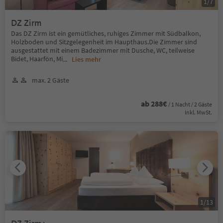
1
/
7
DZ Zirm
Das DZ Zirm ist ein gemütliches, ruhiges Zimmer mit Südbalkon,
Holzboden und Sitzgelegenheit im Haupthaus.Die Zimmer sind
ausgestattet mit einem Badezimmer mit Dusche, WC, teilweise
Bidet, Haarfön, Mi
...
Lies mehr
max. 2 Gäste
ab 288€
/ 1 Nacht / 2 Gäste
Inkl. MwSt.
1
/
13