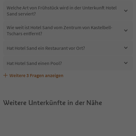
Welche Art von Frühstück wird in der Unterkunft Hotel
Sand serviert?
Wie weit ist Hotel Sand vom Zentrum von Kastelbell-
Tschars entfernt?
Hat Hotel Sand ein Restaurant vor Ort?
Hat Hotel Sand einen Pool?
Weitere
3
Fragen anzeigen
Erhalten die Gäste von Hotel Sand einen Südtirol
Sind Haustiere in der Unterkunft Hotel Sand erlaubt?
Welche Services bietet Hotel Sand?
Guestpass?
Weitere Unterkünfte in der Nähe