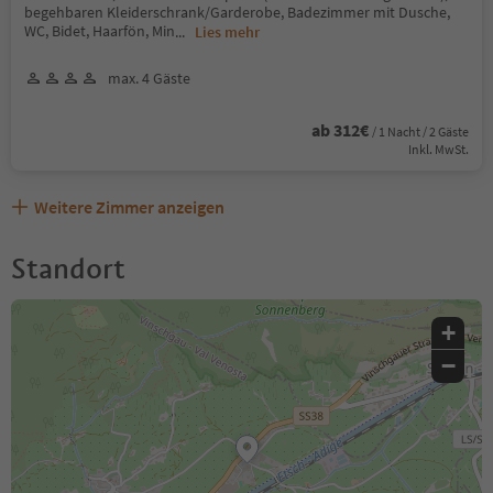
begehbaren Kleiderschrank/Garderobe, Badezimmer mit Dusche,
WC, Bidet, Haarfön, Min
...
Lies mehr
max. 4 Gäste
ab 312€
/ 1 Nacht / 2 Gäste
Inkl. MwSt.
Weitere Zimmer anzeigen
Standort
+
−