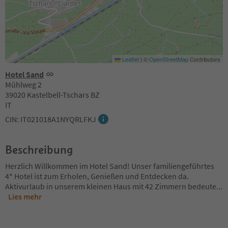
Leaflet
|
©
OpenStreetMap
Contributors
Hotel Sand
Mühlweg 2
39020 Kastelbell-Tschars BZ
IT
CIN: IT021018A1NYQRLFKJ
Beschreibung
Herzlich Willkommen im Hotel Sand! Unser familiengeführtes
4* Hotel ist zum Erholen, Genießen und Entdecken da.
Aktivurlaub in unserem kleinen Haus mit 42 Zimmern bedeute
...
Lies mehr