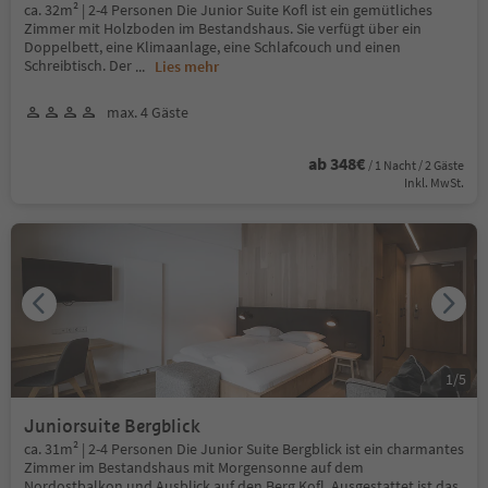
ca. 32m² | 2-4 Personen Die Junior Suite Kofl ist ein gemütliches
Zimmer mit Holzboden im Bestandshaus. Sie verfügt über ein
Doppelbett, eine Klimaanlage, eine Schlafcouch und einen
Schreibtisch. Der
...
Lies mehr
max. 4 Gäste
ab 348€
/ 1 Nacht / 2 Gäste
Inkl. MwSt.
1
/
5
Juniorsuite Bergblick
ca. 31m² | 2-4 Personen Die Junior Suite Bergblick ist ein charmantes
Zimmer im Bestandshaus mit Morgensonne auf dem
Nordostbalkon und Ausblick auf den Berg Kofl. Ausgestattet ist das