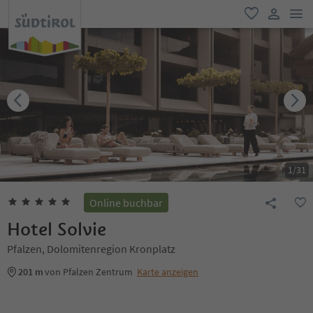
men
favorit
user lin
1
/
31
Online buchbar
Hotel Solvie
Pfalzen, Dolomitenregion Kronplatz
201 m
von Pfalzen Zentrum
Karte anzeigen