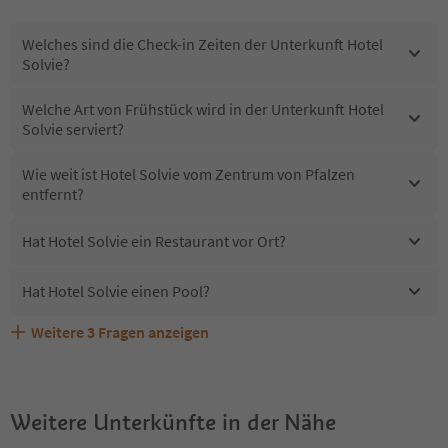
Welches sind die Check-in Zeiten der Unterkunft Hotel
Solvie?
Welche Art von Frühstück wird in der Unterkunft Hotel
Solvie serviert?
Wie weit ist Hotel Solvie vom Zentrum von Pfalzen
entfernt?
Hat Hotel Solvie ein Restaurant vor Ort?
Hat Hotel Solvie einen Pool?
Weitere
3
Fragen anzeigen
Erhalten die Gäste von Hotel Solvie einen Südtirol
Sind Haustiere in der Unterkunft Hotel Solvie erlaubt?
Welche Services bietet Hotel Solvie?
Guestpass?
Weitere Unterkünfte in der Nähe