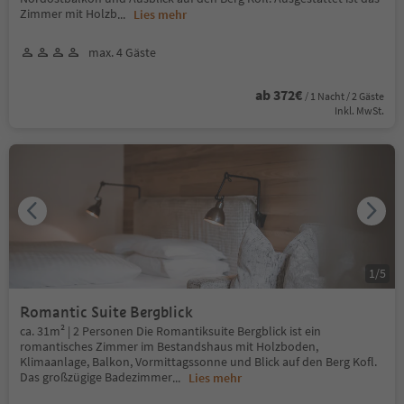
Zimmer mit Holzb
...
Lies mehr
max. 4 Gäste
ab 372€
/ 1 Nacht / 2 Gäste
Inkl. MwSt.
1
/
5
Romantic Suite Bergblick
ca. 31m² | 2 Personen Die Romantiksuite Bergblick ist ein
romantisches Zimmer im Bestandshaus mit Holzboden,
Klimaanlage, Balkon, Vormittagssonne und Blick auf den Berg Kofl.
Das großzügige Badezimmer
...
Lies mehr