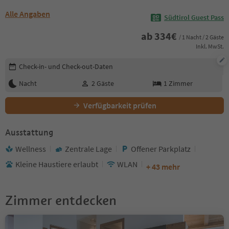
Alle Angaben
Südtirol Guest Pass
ab
334
€
/ 1 Nacht / 2 Gäste
Inkl. MwSt.
Buchungsdetails bearbeiten
Check-in- und Check-out-Daten
Nacht
2
Gäste
1
Zimmer
Verfügbarkeit prüfen
Ausstattung
Wellness
Zentrale Lage
Offener Parkplatz
Kleine Haustiere erlaubt
WLAN
+ 43 mehr
Zimmer entdecken