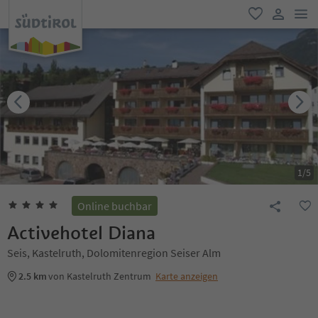
men
favorit
user lin
1
/
5
Online buchbar
Activehotel Diana
Seis, Kastelruth, Dolomitenregion Seiser Alm
2.5 km
von Kastelruth Zentrum
Karte anzeigen