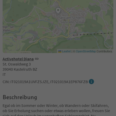
Leaflet
|
©
OpenStreetMap
Contributors
Activehotel Diana
St. Oswaldweg 3
39040 Kastelruth BZ
IT
CIN: IT021019A1UVFZSJZE, IT021019A1EP876FZB
Beschreibung
Egal ob im Sommer oder Winter, ob Wandern oder Skifahren,
ob Sie Erholung suchen oder etwas erleben wollen, freuen Sie
sich auf den Urlaub im sagenhaften Schlerngebiet. Nu
...