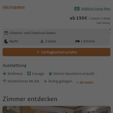
Alle Angaben
Südtirol Guest Pass
ab
190
€
/ 1 Nacht / 2 Gäste
Inkl. MwSt.
Buchungsdetails bearbeiten
Check-in- und Check-out-Daten
Nacht
2
Gäste
1
Zimmer
Verfügbarkeit prüfen
Ausstattung
Wellness
Garage
Kleine Haustiere erlaubt
Kostenloses WLAN
Ruhig gelegen
+ 39 mehr
Zimmer entdecken