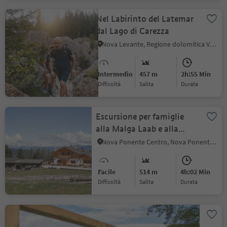
Nel Labirinto del Latemar
dal Lago di Carezza
Nova Levante, Regione dolomitica Val d'Ega
Intermedio
457 m
2h:55 Min
Difficoltà
Salita
durata
Escursione per famiglie
alla Malga Laab e alla
Malga Capanna Nuova
Nova Ponente Centro, Nova Ponente, Regione dolomitica Val d'Ega
Facile
514 m
4h:02 Min
Difficoltà
Salita
durata
Cinema di Montagna in
Val d'Ega - Steineggerhof