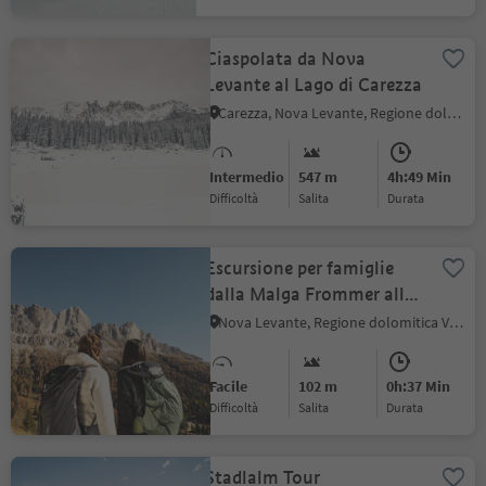
Ciaspolata da Nova
Levante al Lago di Carezza
Carezza, Nova Levante, Regione dolomitica Val d'Ega
Intermedio
547 m
4h:49 Min
Difficoltà
Salita
durata
Escursione per famiglie
dalla Malga Frommer alla
baita Ochsenhütte
Nova Levante, Regione dolomitica Val d'Ega
Facile
102 m
0h:37 Min
Difficoltà
Salita
durata
Stadlalm Tour