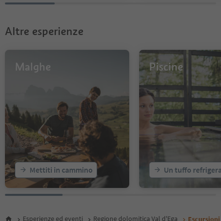
Altre esperienze
Malghe
Piscine
Mettiti in cammino
Un tuffo refriger
Esperienze ed eventi
Regione dolomitica Val d'Ega
Escursioni