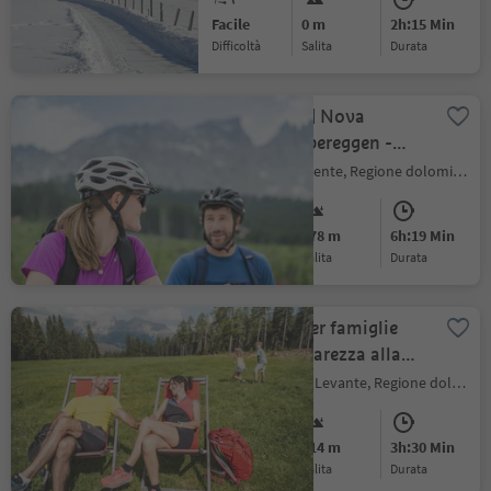
Facile
0 m
2h:15 Min
Difficoltà
Salita
durata
Hike & Bike | Nova
Ponente - Obereggen -
Lago di Carezza
Ega, Nova Ponente, Regione dolomitica Val d'Ega
Difficile
578 m
6h:19 Min
Difficoltà
Salita
durata
Escursione per famiglie
dal Lago di Carezza alla
Baita Häusler Sam
Carezza, Nova Levante, Regione dolomitica Val d'Ega
Facile
214 m
3h:30 Min
Difficoltà
Salita
durata