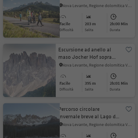
Nova Levante, Regione dolomitica Val d'Ega
Facile
203 m
2h:00 Min
Difficoltà
Salita
durata
Escursione ad anello al
maso Jocher Hof sopra
Nova Levante
Nova Levante, Regione dolomitica Val d'Ega
Facile
395 m
2h:01 Min
Difficoltà
Salita
durata
Percorso circolare
invernale breve al Lago di
Carezza
Nova Levante, Regione dolomitica Val d'Ega