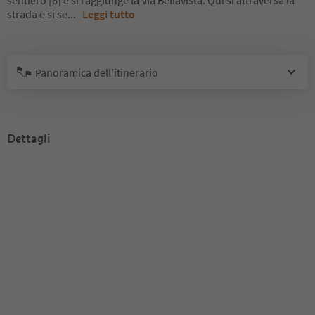
sentiero [6] e si raggiunge la Via Bellavista. Qui si attraversa la
strada e si se
...
Leggi tutto
Panoramica dell’itinerario
Dettagli