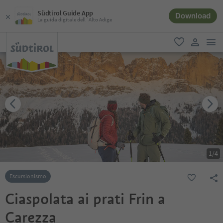
Südtirol Guide App
Download
La guida digitale dell´Alto Adige
men
favoriti
user lin
1
/
4
Escursionismo
Ciaspolata ai prati Frin a
Carezza