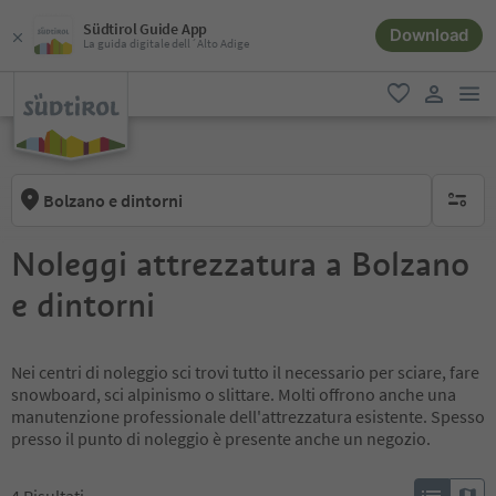
Südtirol Guide App
Download
La guida digitale dell´Alto Adige
men
favoriti
user lin
Bolzano e dintorni
nessun f
Noleggi attrezzatura a Bolzano
e dintorni
Nei centri di noleggio sci trovi tutto il necessario per sciare, fare
snowboard, sci alpinismo o slittare. Molti offrono anche una
manutenzione professionale dell'attrezzatura esistente. Spesso
presso il punto di noleggio è presente anche un negozio.