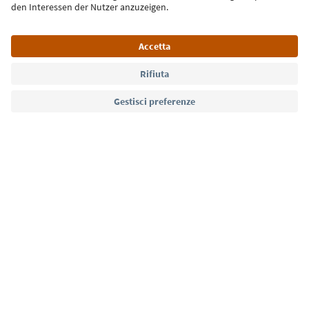
Lingua: Italiano
Südtirol Guide App
FAQ
Contatti
Press
MICE
Privacy Policy
Termini e condizioni
Crediti
Cookie Policy
Film commission
Chi siamo
Dichiarazione di accessibilità