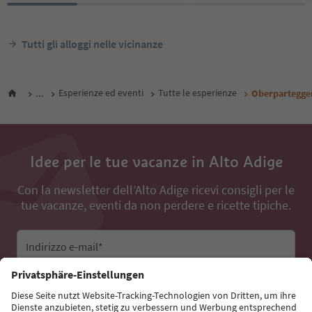
Tutti gli alloggi nelle vicinanze
...
Esperienze ed eventi
Tutte le esperienze
Oberpartegge
Idee per le tue vacanze in Alto Adige
Con la newsletter dell’Alto Adige ricevi consigli per le
tue vacanze, eventi da non perdere e ricette tipiche.
Indirizzo e-mail*
Iscriviti alla newsletter