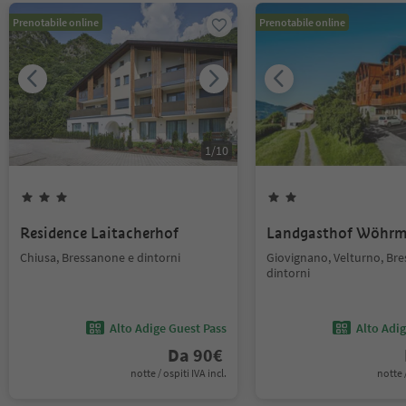
Prenotabile online
Prenotabile online
1
/
10
Residence Laitacherhof
Landgasthof Wöhrm
Chiusa, Bressanone e dintorni
Giovignano, Velturno, Br
dintorni
Alto Adige Guest Pass
Alto Adi
Da
90
€
notte / ospiti IVA incl.
notte /