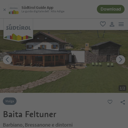
Südtirol Guide App
Download
La guida digitale dell´Alto Adige
men
favoriti
user lin
1
/
2
Malga
Baita Feltuner
Barbiano, Bressanone e dintorni