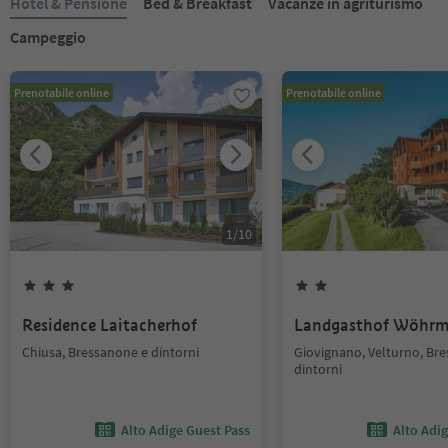
Hotel & Pensione
Bed & Breakfast
Vacanze in agriturismo
Campeggio
Prenotabile online
Prenotabile online
1
/
10
Residence Laitacherhof
Landgasthof Wöhrm
Chiusa, Bressanone e dintorni
Giovignano, Velturno, Br
dintorni
Alto Adige Guest Pass
Alto Adi