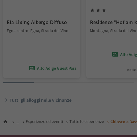
Ela Living Albergo Diffuso
Residence "Hof am K
Egna centro, Egna, Strada del Vino
Montagna, Strada del Vin
Alto Adi
Alto Adige Guest Pass
notte /
Tutti gli alloggi nelle vicinanze
...
Esperienze ed eventi
Tutte le esperienze
Chiosco a Bas