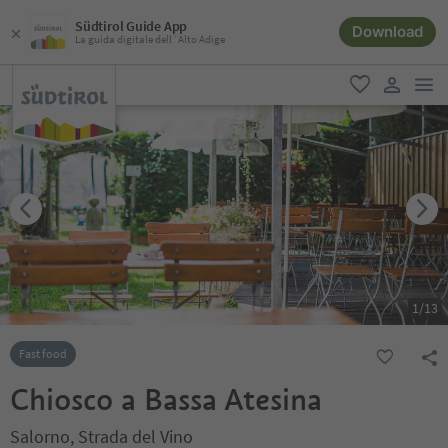
Südtirol Guide App
Download
La guida digitale dell´Alto Adige
men
favoriti
user lin
1
/
13
Fast food
Chiosco a Bassa Atesina
Salorno, Strada del Vino