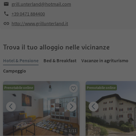
grill.unterland@hotmail.com
+39 0471 884400
http://www.grillunterland.it
Trova il tuo alloggio nelle vicinanze
Hotel & Pensione
Bed & Breakfast
Vacanze in agriturismo
Campeggio
Prenotabile online
Prenotabile online
1
/
11