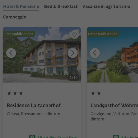
Hotel & Pensione
Bed & Breakfast
Vacanze in agriturismo
Campeggio
Prenotabile online
Prenotabile online
1
/
10
Residence Laitacherhof
Landgasthof Wöhrm
Chiusa, Bressanone e dintorni
Giovignano, Velturno, Br
dintorni
Alto Adige Guest Pass
Alto Adi