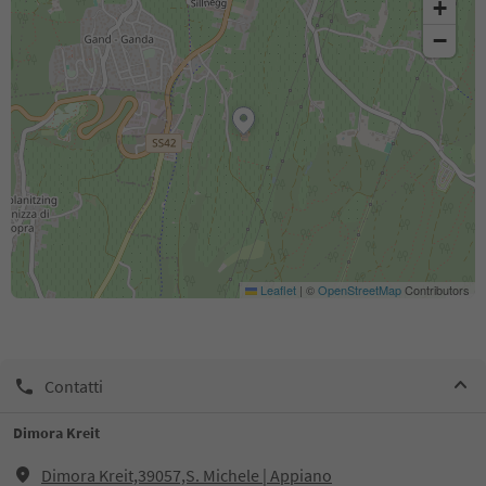
+
−
Leaflet
|
©
OpenStreetMap
Contributors
Contatti
Dimora Kreit
Dimora Kreit,39057,S. Michele | Appiano