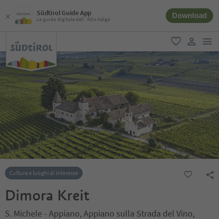
Südtirol Guide App
Download
La guida digitale dell´Alto Adige
men
favoriti
user lin
Cultura e luoghi di interesse
Dimora Kreit
S. Michele - Appiano, Appiano sulla Strada del Vino,