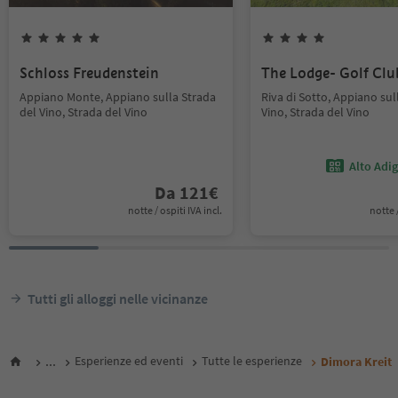
Schloss Freudenstein
The Lodge- Golf Cl
Appiano Monte, Appiano sulla Strada
Riva di Sotto, Appiano sul
del Vino, Strada del Vino
Vino, Strada del Vino
Alto Adi
Da
121
€
notte / ospiti IVA incl.
notte /
Tutti gli alloggi nelle vicinanze
...
Esperienze ed eventi
Tutte le esperienze
Dimora Kreit