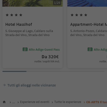
1
/
29
Hotel Hasslhof
Appartment-Hotel 
S. Giuseppe al Lago, Caldaro sulla
S. Antonio-Pozzo, Caldaro
Strada del Vino, Strada del Vino
del Vino, Strada del Vino
Alto Adige Guest Pass
Alto Adi
Da
320
€
notte / ospiti IVA incl.
notte /
Tutti gli alloggi nelle vicinanze
...
Esperienze ed eventi
Tutte le esperienze
CK-ARTS Il tuo