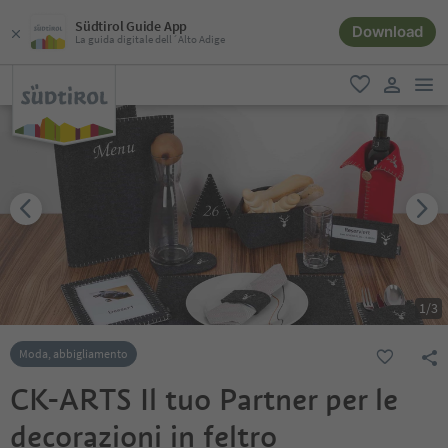
Südtirol Guide App
Download
La guida digitale dell´Alto Adige
men
favoriti
user lin
1
/
3
Moda, abbigliamento
CK-ARTS Il tuo Partner per le
decorazioni in feltro