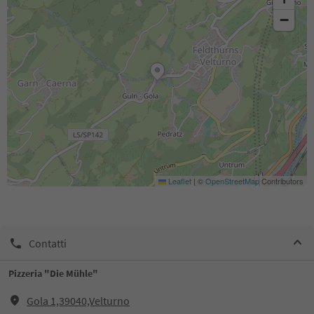
−
Leaflet
|
©
OpenStreetMap
Contributors
Contatti
Pizzeria "Die Mühle"
Gola 1,39040,Velturno