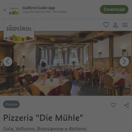
Südtirol Guide App
Download
La guida digitale dell´Alto Adige
men
favoriti
user lin
1
/
2
Pizzeria
Pizzeria "Die Mühle"
Gola, Velturno, Bressanone e dintorni