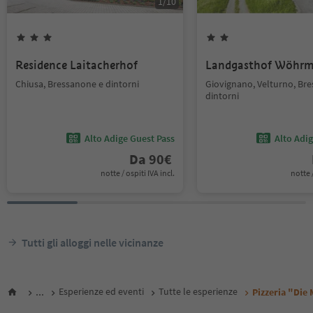
1
/
10
Residence Laitacherhof
Landgasthof Wöhrm
Chiusa, Bressanone e dintorni
Giovignano, Velturno, Br
dintorni
Alto Adige Guest Pass
Alto Adi
Da
90
€
notte / ospiti IVA incl.
notte /
Tutti gli alloggi nelle vicinanze
...
Esperienze ed eventi
Tutte le esperienze
Pizzeria "Die